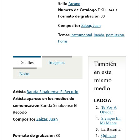
Sello
Arcano
Numero de Catalogo
DKL1-3419
Formato de grabación
33
Compositor
Zaizar, Juan
Temas
instrumental
,
banda
,
percussion
,
horns
También
Detalles
Imagenes
en este
Notas
mismo
medio
Artista
Banda Sinaloense El Recodo
Artista aparece en los medios de
LADO A
comunicación
Banda Sinaloense El
Te Voy A
2.
Olvidar
Recodo
Siempre En
4.
Compositor
Zaizar, Juan
Mi Mente
La Basurita
5.
Formato de grabación
33
Quincho
1.