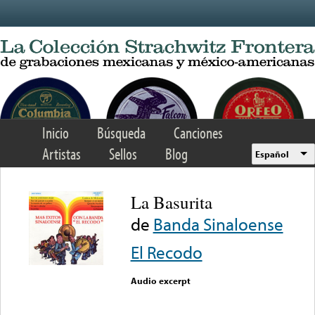
Skip to main content
Inicio
Búsqueda
Canciones
Artistas
Sellos
Blog
Español
La Basurita
de
Banda Sinaloense
El Recodo
Audio excerpt
Error loading media: File
could not be played