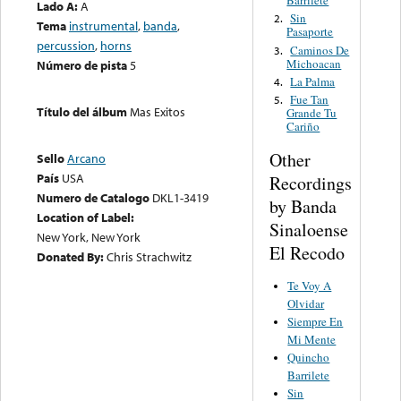
Barrilete
Lado A:
A
Sin
2.
Tema
instrumental
,
banda
,
Pasaporte
percussion
,
horns
Caminos De
3.
Michoacan
Número de pista
5
La Palma
4.
Fue Tan
5.
Título del álbum
Mas Exitos
Grande Tu
Cariño
Other
Sello
Arcano
País
USA
Recordings
Numero de Catalogo
DKL1-3419
by Banda
Location of Label:
Sinaloense
New York, New York
El Recodo
Donated By:
Chris Strachwitz
Te Voy A
Olvidar
Siempre En
Mi Mente
Quincho
Barrilete
Sin