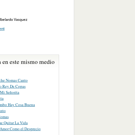
lbelardo Vasquez
ent
 en este mismo medio
che Nomas Canto
o Rey De Copas
Mi Señorita
ita
mbo Hay Cosa Buena
anto
Nomas
 Quitar La Vida
Amor Como el Desprecio