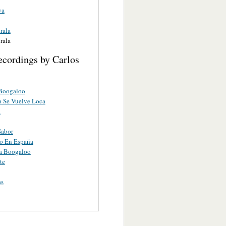
ya
rala
rala
ecordings by Carlos
 Boogaloo
 Se Vuelve Loca
a
Sabor
o En España
a Boogaloo
te
as