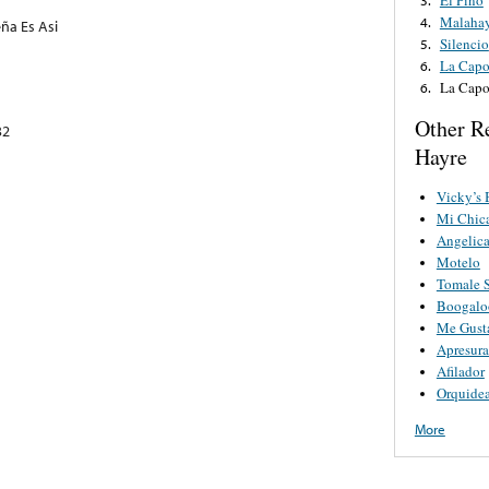
Malaha
4.
ña Es Asi
Silencio
5.
La Capo
6.
La Capo
6.
Other R
32
Hayre
Vicky’s
Mi Chica
Angelic
Motelo
Tomale 
Boogalo
Me Gust
Apresura
Afilador
Orquide
More