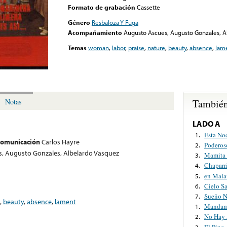
Formato de grabación
Cassette
Género
Resbaloza Y Fuga
Acompañamiento
Augusto Ascues, Augusto Gonzales, A
Temas
woman
,
labor
,
praise
,
nature
,
beauty
,
absence
,
lam
También
Notas
LADO A
Esta No
1.
 comunicación
Carlos Hayre
Poderos
2.
, Augusto Gonzales, Albelardo Vasquez
Mamita 
3.
Chaparr
4.
en Mala
5.
Cielo S
6.
Sueño 
7.
,
beauty
,
absence
,
lament
Mandame
1.
No Hay 
2.
El Pino
3.