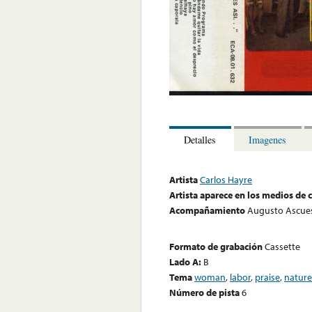
Detalles
Imagenes
Artista
Carlos Hayre
Artista aparece en los medios de
Acompañamiento
Augusto Ascues
Formato de grabación
Cassette
Lado A:
B
Tema
woman
,
labor
,
praise
,
nature
Número de pista
6