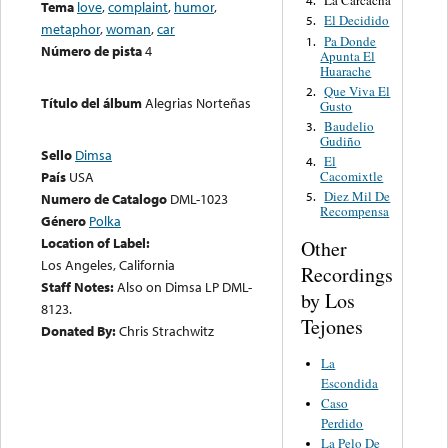
La Carcacha
4.
Tema
love
,
complaint
,
humor
,
El Decidido
5.
metaphor
,
woman
,
car
Pa Donde
1.
Número de pista
4
Apunta El
Huarache
Que Viva El
2.
Título del álbum
Alegrias Norteñas
Gusto
Baudelio
3.
Gudiño
Sello
Dimsa
El
4.
Cacomixtle
País
USA
Diez Mil De
5.
Numero de Catalogo
DML-1023
Recompensa
Género
Polka
Location of Label:
Other
Los Angeles, California
Recordings
Staff Notes:
Also on Dimsa LP DML-
by Los
8123.
Tejones
Donated By:
Chris Strachwitz
La
Escondida
Caso
Perdido
La Pelo De