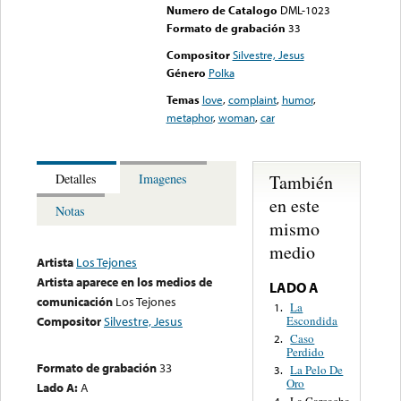
Numero de Catalogo
DML-1023
Formato de grabación
33
Compositor
Silvestre, Jesus
Género
Polka
Temas
love
,
complaint
,
humor
,
metaphor
,
woman
,
car
También
Detalles
Imagenes
en este
Notas
mismo
medio
Artista
Los Tejones
Artista aparece en los medios de
LADO A
comunicación
Los Tejones
La
1.
Escondida
Compositor
Silvestre, Jesus
Caso
2.
Perdido
Formato de grabación
33
La Pelo De
3.
Oro
Lado A:
A