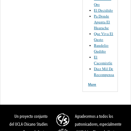
Oro
El Decidido
Pa Donde
Apunta El
Huarache
Que Viva El
Gusto
Baudelio
Gudiño
El
Cacomixtle
Diez Mil De
Recompensa
More
Un proyecto conjunto
Agradecemos a todos los
del UCLA Chicano Studies
patronicadores, especialmente