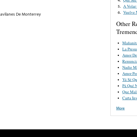
A Volar
5.
Vuelve 
6.
avilanes De Monterrey
Other R
Tremend
Mañanit
La Pres
Amor De
Renunci
Nadie M
Amor Pe
Yá Sé Qu
Pá Qué 
Que Mala
Carta Inv
More