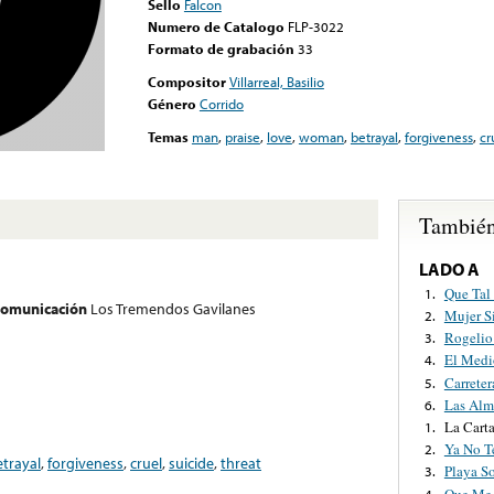
Sello
Falcon
Numero de Catalogo
FLP-3022
Formato de grabación
33
Compositor
Villarreal, Basilio
Género
Corrido
Temas
man
,
praise
,
love
,
woman
,
betrayal
,
forgiveness
,
cr
También
LADO A
Que Tal
1.
 comunicación
Los Tremendos Gavilanes
Mujer S
2.
Rogelio 
3.
El Medi
4.
Carreter
5.
Las Alm
6.
La Cart
1.
Ya No Te
2.
etrayal
,
forgiveness
,
cruel
,
suicide
,
threat
Playa S
3.
Que Me 
4.