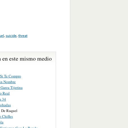
uel
,
suicide
,
threat
 en este mismo medio
 Si Te Compro
in Nombre
Garza Tijerina
o Real
a 34
ohadas
a De Raquel
 Chifles
ola
Entierren Con La Banda