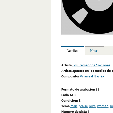
Detalles
Notas
Artista
Los Tremendos Gavilanes
Artista aparece en los medios de
Compositor
Villarreal, Basilio
Formato de grabación
33
Lado A:
B
Condición:
E
Tema
man
,
praise
,
love
,
woman
,
b
Número de pista
1