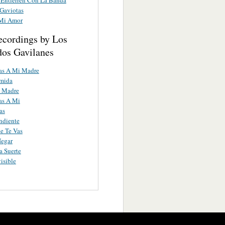
 Gaviotas
Mi Amor
ecordings by Los
os Gavilanes
as A Mi Madre
umida
 Madre
as A Mi
as
ndiente
e Te Vas
Negar
 Suerte
isible