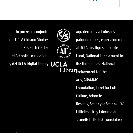
Un proyecto conjunto
Agradecemos a todos los
del UCLA Chicano Studies
patronicadores, especialmente
Research Center,
al UCLA Los Tigres de Norte
el Arhoolie Foundation,
Fund, National Endowment for
y del UCLA Digital Library
the Humanities, National
Endowment for the
Arts, GRAMMY
Foundation, Fund for Folk
Culture, Arhoolie
Records, Señor y la Señora E.W.
Littlefield Jr., y Edmund &
Jeannik Littlefield Foundation.