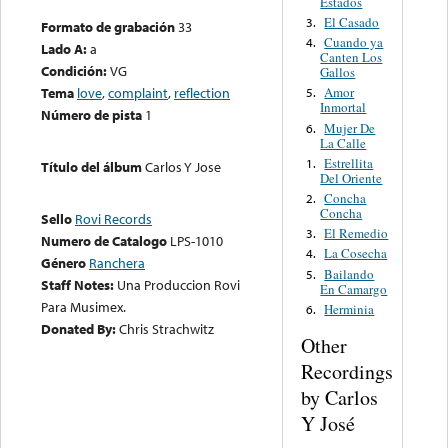
Estados
El Casado
3.
Formato de grabación
33
Cuando ya
4.
Lado A:
a
Canten Los
Condición:
VG
Gallos
Tema
love
,
complaint
,
reflection
Amor
5.
Inmortal
Número de pista
1
Mujer De
6.
La Calle
Estrellita
1.
Título del álbum
Carlos Y Jose
Del Oriente
Concha
2.
Concha
Sello
Rovi Records
El Remedio
3.
Numero de Catalogo
LPS-1010
La Cosecha
4.
Género
Ranchera
Bailando
5.
Staff Notes:
Una Produccion Rovi
En Camargo
Para Musimex.
Herminia
6.
Donated By:
Chris Strachwitz
Other
Recordings
by Carlos
Y José