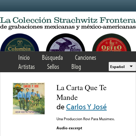
Skip to main content
Inicio
Búsqueda
Canciones
Artistas
Sellos
Blog
Español
La Carta Que Te
Mande
de
Carlos Y José
Una Produccion Rovi Para Musimex.
Audio excerpt
Error loading media: File