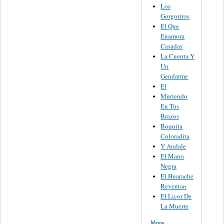
Los
Gorgoritos
El Que
Enamora
Casadas
La Cuenta Y
Un
Gendarme
El
Muriendo
En Tus
Brazos
Boquita
Coloradita
Y Andale
El Mano
Negra
El Huarache
Reventao
El Licor De
La Muerte
More