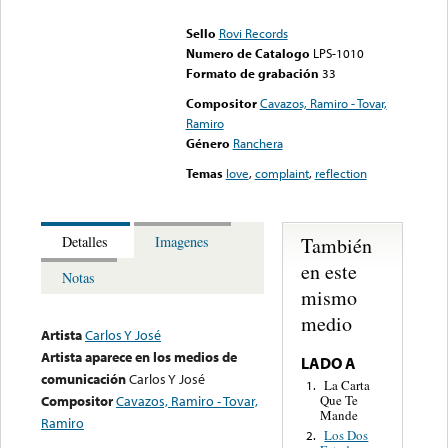
could not be played
Sello
Rovi Records
Numero de Catalogo
LPS-1010
Formato de grabación
33
Compositor
Cavazos, Ramiro - Tovar,
Ramiro
Género
Ranchera
Temas
love
,
complaint
,
reflection
También
Detalles
Imagenes
en este
Notas
mismo
medio
Artista
Carlos Y José
Artista aparece en los medios de
LADO A
comunicación
Carlos Y José
La Carta
1.
Que Te
Compositor
Cavazos, Ramiro - Tovar,
Mande
Ramiro
Los Dos
2.