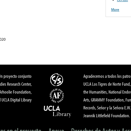
More
2020
Un proyecto conjunto
Agradecemos a todos los patro
dies Research Center,
UCLA Los Tigres de Norte Fund
 Arhoolie Foundation,
the Humanities, National End
l UCLA Digital Library
Arts, GRAMMY Foundation, Fund
Records, Señor y la Señora E.W. 
Jeannik Littlefield Foundation.
tes en el proyecto
Apoyo
Derechos de Autor y Acc