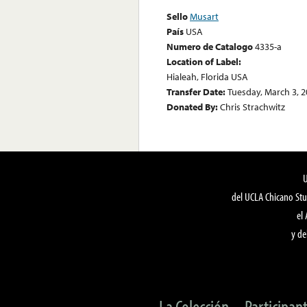
Sello
Musart
País
USA
Numero de Catalogo
4335-a
Location of Label:
Hialeah, Florida USA
Transfer Date:
Tuesday, March 3, 
Donated By:
Chris Strachwitz
del UCLA Chicano Stu
el
y de
La Colección
Participan