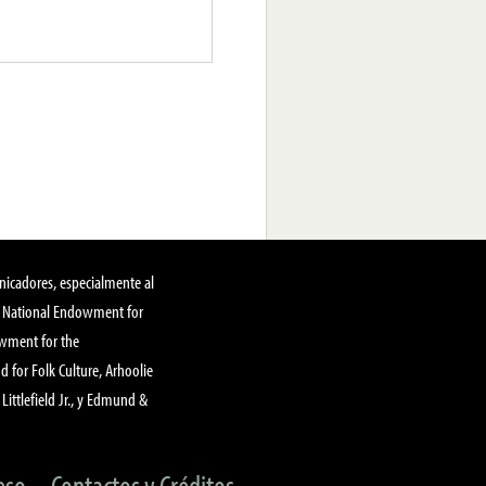
nicadores, especialmente al
, National Endowment for
owment for the
 for Folk Culture, Arhoolie
Littlefield Jr., y Edmund &
eso
Contactos y Créditos