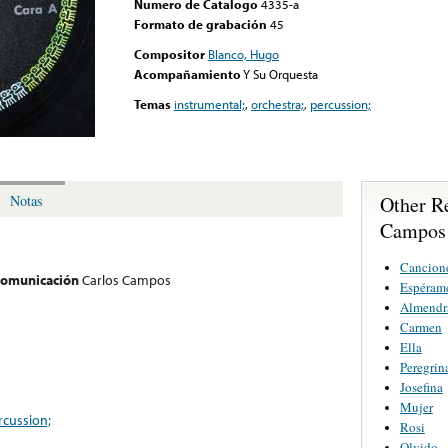
Numero de Catalogo
4335-a
Formato de grabación
45
Compositor
Blanco, Hugo
Acompañamiento
Y Su Orquesta
Temas
instrumental;
,
orchestra;
,
percussion;
Other R
Notas
Campos
Cancion
 comunicación
Carlos Campos
Espérame
Almendr
Carmen
Ella
Peregrin
Josefina
Mujer
rcussion;
Rosi
Olvido