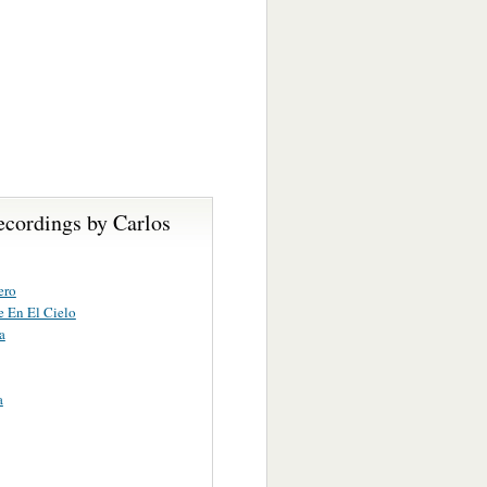
ecordings by Carlos
ero
 En El Cielo
a
a