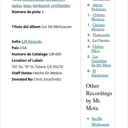
Arriva
6.
guitar
,
bass
,
keyboard
,
synthesizer
Pichataro
Número de pista
3
Chilena
1.
Mixteca
Chilena
1.
Título del álbum
Sur De Michoacan
Mixteca
Tlapecuala
2.
La Chosita
3.
Sello
SJR Records
Chilito
4.
País
USA
Pikin
Numero de Catalogo
SJR-005
Las
5.
Location of Label:
Guachitas
De Mr. Mota
701 So. “D” St. Tulare, CA 93274
El
6.
Staff Notes:
Hecho En Mexico
Sinaloense
Donated By:
Chris Strachwitz
Other
Recordings
by Mr.
Mota
Sur De
Michoacan