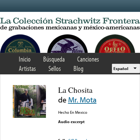
Skip to main content
Inicio
Búsqueda
Canciones
Artistas
Sellos
Blog
Español
La Chosita
de
Mr. Mota
Hecho En Mexico
Audio excerpt
Error loading media: File
could not be played