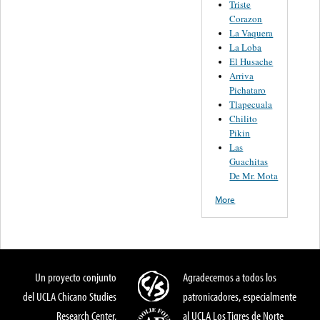
Triste
Corazon
La Vaquera
La Loba
El Husache
Arriva
Pichataro
Tlapecuala
Chilito
Pikin
Las
Guachitas
De Mr. Mota
More
Un proyecto conjunto
Agradecemos a todos los
del UCLA Chicano Studies
patronicadores, especialmente
Research Center,
al UCLA Los Tigres de Norte