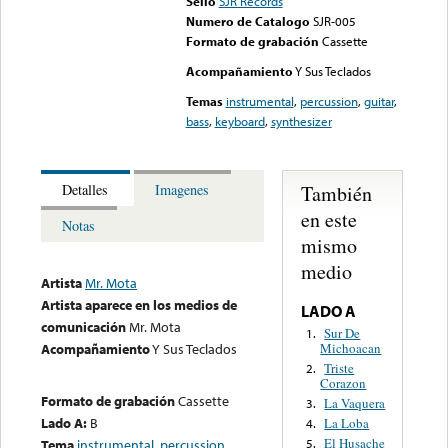
Sello
SJR Records
Numero de Catalogo
SJR-005
Formato de grabación
Cassette
Acompañamiento
Y Sus Teclados
Temas
instrumental
,
percussion
,
guitar
,
bass
,
keyboard
,
synthesizer
También
Detalles
Imagenes
en este
Notas
mismo
medio
Artista
Mr. Mota
Artista aparece en los medios de
LADO A
comunicación
Mr. Mota
Sur De
1.
Michoacan
Acompañamiento
Y Sus Teclados
Triste
2.
Corazon
Formato de grabación
Cassette
La Vaquera
3.
Lado A:
B
La Loba
4.
El Husache
Tema
instrumental
,
percussion
,
5.