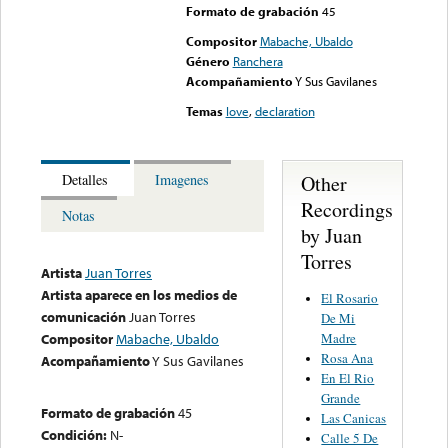
Formato de grabación
45
Compositor
Mabache, Ubaldo
Género
Ranchera
Acompañamiento
Y Sus Gavilanes
Temas
love
,
declaration
Other
Detalles
Imagenes
Recordings
Notas
by Juan
Torres
Artista
Juan Torres
Artista aparece en los medios de
El Rosario
comunicación
Juan Torres
De Mi
Madre
Compositor
Mabache, Ubaldo
Rosa Ana
Acompañamiento
Y Sus Gavilanes
En El Rio
Grande
Formato de grabación
45
Las Canicas
Condición:
N-
Calle 5 De