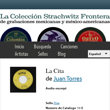
Skip to main content
Inicio
Búsqueda
Canciones
Artistas
Sellos
Blog
Español
La Cita
de
Juan Torres
Audio excerpt
Error loading media: File
could not be played
Sello
Disa
Numero de Catalogo
10-B