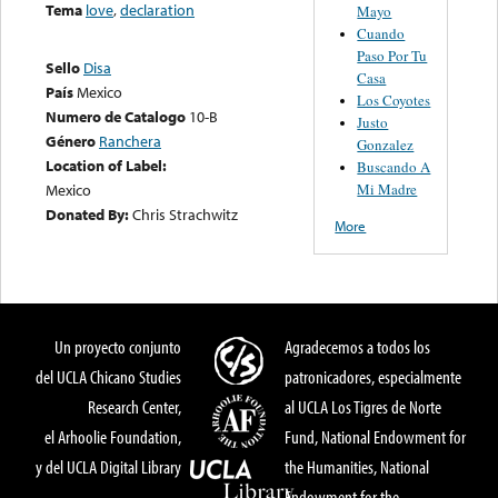
Tema
love
,
declaration
Mayo
Cuando
Paso Por Tu
Sello
Disa
Casa
País
Mexico
Los Coyotes
Numero de Catalogo
10-B
Justo
Género
Ranchera
Gonzalez
Location of Label:
Buscando A
Mi Madre
Mexico
Donated By:
Chris Strachwitz
More
Un proyecto conjunto
Agradecemos a todos los
del UCLA Chicano Studies
patronicadores, especialmente
Research Center,
al UCLA Los Tigres de Norte
el Arhoolie Foundation,
Fund, National Endowment for
y del UCLA Digital Library
the Humanities, National
Endowment for the