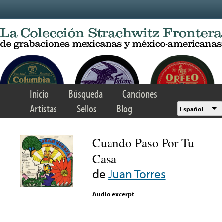
Skip to main content
Inicio
Búsqueda
Canciones
Artistas
Sellos
Blog
Español
Cuando Paso Por Tu
Casa
de
Juan Torres
Audio excerpt
Error loading media: File
could not be played