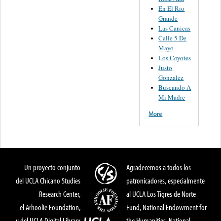
En El Rio
Grande
Las Canicas
Calle 5 De
Mayo
Los Coyotes
Justo
Gonzalez
Buscando A
Mi Madre
More
Un proyecto conjunto
Agradecemos a todos los
del UCLA Chicano Studies
patronicadores, especialmente
Research Center,
al UCLA Los Tigres de Norte
el Arhoolie Foundation,
Fund, National Endowment for
y del UCLA Digital Library
the Humanities, National