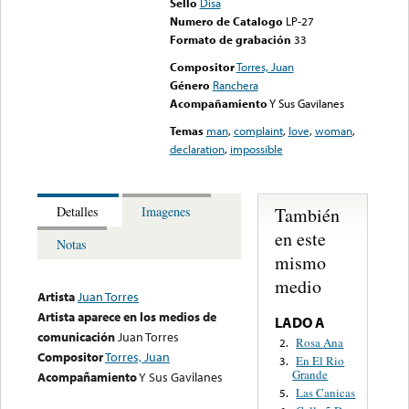
Sello
Disa
Numero de Catalogo
LP-27
Formato de grabación
33
Compositor
Torres, Juan
Género
Ranchera
Acompañamiento
Y Sus Gavilanes
Temas
man
,
complaint
,
love
,
woman
,
declaration
,
impossible
También
Detalles
Imagenes
en este
Notas
mismo
medio
Artista
Juan Torres
Artista aparece en los medios de
LADO A
comunicación
Juan Torres
Rosa Ana
2.
Compositor
Torres, Juan
En El Rio
3.
Grande
Acompañamiento
Y Sus Gavilanes
Las Canicas
5.