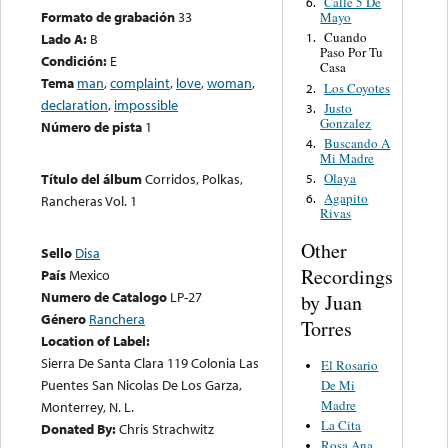
Calle 5 De
6.
Formato de grabación
33
Mayo
Cuando
Lado A:
B
1.
Paso Por Tu
Condición:
E
Casa
Tema
man
,
complaint
,
love
,
woman
,
Los Coyotes
2.
declaration
,
impossible
Justo
3.
Gonzalez
Número de pista
1
Buscando A
4.
Mi Madre
Olaya
Título del álbum
Corridos, Polkas,
5.
Agapito
6.
Rancheras Vol. 1
Rivas
Other
Sello
Disa
Recordings
País
Mexico
Numero de Catalogo
LP-27
by Juan
Género
Ranchera
Torres
Location of Label:
Sierra De Santa Clara 119 Colonia Las
El Rosario
Puentes San Nicolas De Los Garza,
De Mi
Madre
Monterrey, N. L.
La Cita
Donated By:
Chris Strachwitz
Rosa Ana