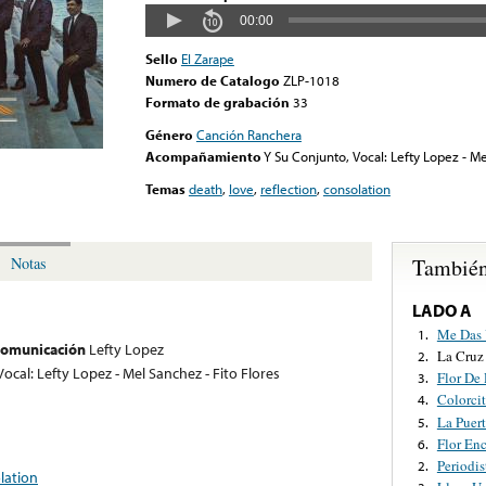
00:00
Sello
El Zarape
Numero de Catalogo
ZLP-1018
Formato de grabación
33
Género
Canción Ranchera
Acompañamiento
Y Su Conjunto, Vocal: Lefty Lopez - Me
Temas
death
,
love
,
reflection
,
consolation
También
Notas
LADO A
Me Das 
1.
 comunicación
Lefty Lopez
La Cruz
2.
ocal: Lefty Lopez - Mel Sanchez - Fito Flores
Flor De 
3.
Colorci
4.
La Puer
5.
Flor En
6.
Periodis
2.
lation