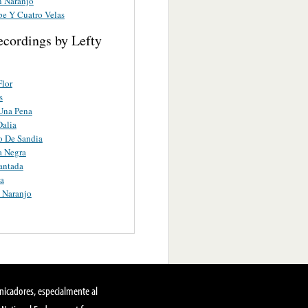
n Naranjo
e Y Cuatro Velas
ecordings by Lefty
Flor
s
Una Pena
Dalia
o De Sandia
a Negra
antada
ta
 Naranjo
nicadores, especialmente al