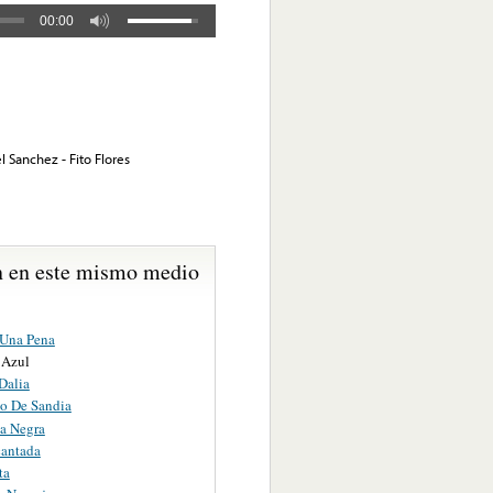
00:00
l Sanchez - Fito Flores
 en este mismo medio
Una Pena
 Azul
Dalia
to De Sandia
ta Negra
cantada
ta