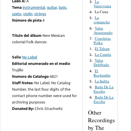
Lado A:
A
La
3.
Varsoviana
Tema
instrumental
,
guitar
,
bajo
,
La Cuna
4.
sexto
,
violin
,
strings
La
5.
Número de pista
4
comancha
Valse
6.
Apasionado
Título del álbum
New Mexican
Conchitas
7.
colonial Folk dances
Polka
El Talean
1.
La Camila
2.
Sello
No Label
Valse
3.
Editorial enumerado en el medio
Doblbado
Trujillo
El
4.
Rechumbe
Numero de Catalogo
6821
La Indita
5.
Staff Notes:
No Label, No Catalog
Baile De La
6.
Number. the last four digits of the
Escoba
contact phone number were used for
Baile De La
6.
Escoba
archiving purposes
Donated By:
Chris Strachwitz
Other
Recordings
by The