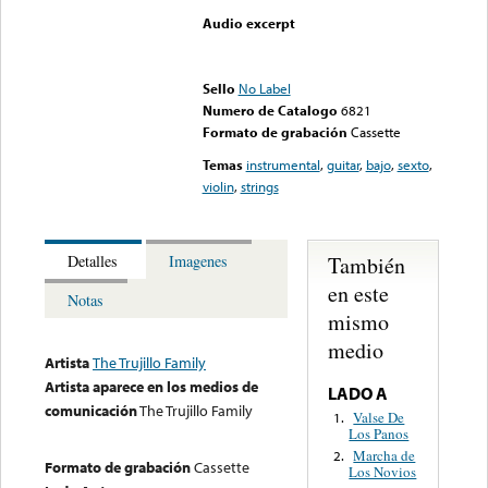
Audio excerpt
Error loading media: File
could not be played
Sello
No Label
Numero de Catalogo
6821
Formato de grabación
Cassette
Temas
instrumental
,
guitar
,
bajo
,
sexto
,
violin
,
strings
También
Detalles
Imagenes
en este
Notas
mismo
medio
Artista
The Trujillo Family
Artista aparece en los medios de
LADO A
comunicación
The Trujillo Family
Valse De
1.
Los Panos
Marcha de
2.
Formato de grabación
Cassette
Los Novios