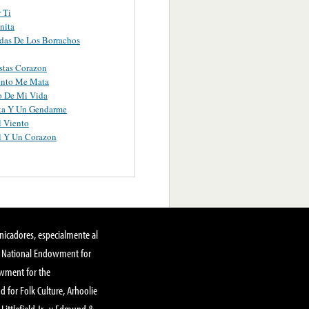
 Ti
nita
das De Los Borrachos
stas Corazon
ento Me Mata
o De Mi Vida
ta Y Un Gendarme
l Viento
l Y Un Corazon
nicadores, especialmente al
, National Endowment for
owment for the
 for Folk Culture, Arhoolie
Littlefield Jr., y Edmund &