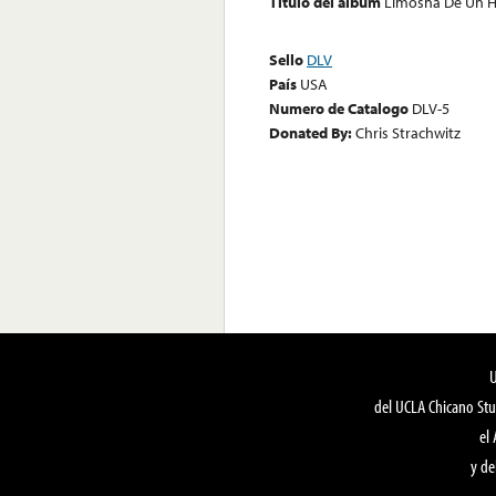
Título del álbum
Limosna De Un H
Sello
DLV
País
USA
Numero de Catalogo
DLV-5
Donated By:
Chris Strachwitz
del UCLA Chicano Stu
el
y de