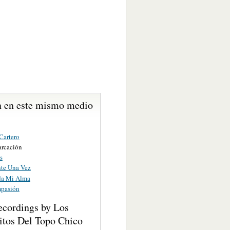
 en este mismo medio
Cartero
rcación
s
te Una Vez
da Mi Alma
pasión
ecordings by Los
itos Del Topo Chico