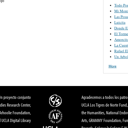
ijo
Todo Por
Mi More
Las Posa
Luicita
Donde E
El Torm
Amorcit
La Cuen
Rafael E
Un Arbo
More
Un proyecto conjunto
Agradecemos a todos los patro
dies Research Center,
UCLA Los Tigres de Norte Fund
 Arhoolie Foundation,
the Humanities, National End
l UCLA Digital Library
Arts, GRAMMY Foundation, Fund
Records, Señor y la Señora E.W. 