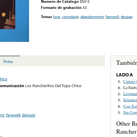
Numero de Catalogo
DLV-5
Formato de grabación
33
Temas
love
,
complaint
,
abandonment
,
farewell
,
despair
También
Notas
LADO A
hico
Cartero 
3.
 comunicación
Los Rancheritos Del Topo Chico
La Emba
4.
Lágrima
2.
Solamen
3.
Con To
4.
Sin Com
5.
nt
,
farewell
,
despair
Other R
Rancher