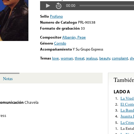
00:00
Sello
Profono
Numero de Catalogo
PRL-90538
Formato de grabación
33
Compositor
Albarrán, Pepe
Género
Corrido
Acompañamiento
Y Su Grupo Express
Temas
love
,
woman
,
threat
,
jealous
,
beauty
,
complaint
,
sh
También
Notas
LADO A
La Viud
1.
 comunicación
Chavela
El Corri
2.
La Band
3.
ress
Juanita 
4.
La Crim
5.
La Enta
1.