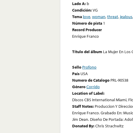
Lado A:
b
Condición:
VG
Tema
love
,
woman
,
threat
,
jealous
Número de pista
1
Record Producer
Enrique Franco
Título del álbum
La Mujer En Los 
Sello
Profono
País
USA
Numero de Catalogo
PRL-90538
Género
Corrido
Location of Label:
Discos CBS International Miami, Fl
Staff Notes:
Produccion Y Direccio
Enrique Franco. Grabado En: Music 
Jim Dean. Diseño De Portada: Adol
Donated By:
Chris Strachwitz