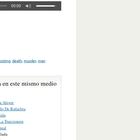
00:00
ooting
,
death
,
murder
,
man
 en este mismo medio
a Alegre
do De Rafaelita
ida
La Traicionera
inal
llada