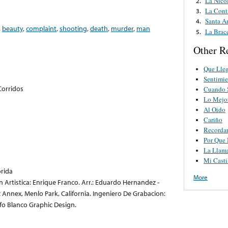
La Nico
2.
La Cont
3.
Santa A
4.
,
beauty
,
complaint
,
shooting
,
death
,
murder
,
man
La Brac
5.
Other R
Que Lleg
Sentimie
Corridos
Cuando 
Lo Mejo
Al Oido
Cariño
Recordar
Por Que 
La Llam
Mi Casti
orida
More
n Artistica: Enrique Franco. Arr.: Eduardo Hernandez -
Annex, Menlo Park, California. Ingeniero De Grabacion:
fo Blanco Graphic Design.