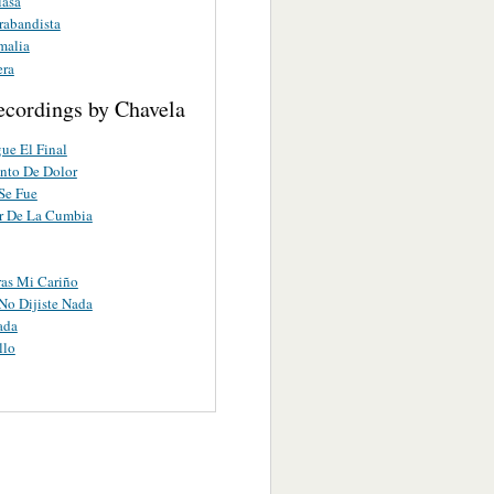
lasa
rabandista
malia
era
ecordings by Chavela
ue El Final
nto De Dolor
Se Fue
r De La Cumbia
as Mi Cariño
No Dijiste Nada
ada
llo