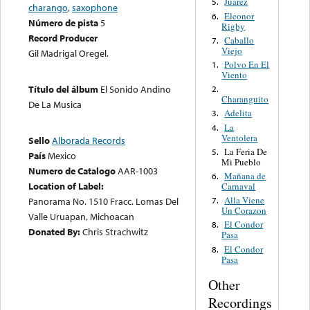
Juarez
5.
charango
,
saxophone
Eleonor
6.
Número de pista
5
Rigby
Record Producer
Caballo
7.
Viejo
Gil Madrigal Oregel.
Polvo En El
1.
Viento
Título del álbum
El Sonido Andino
2.
Charanguito
De La Musica
Adelita
3.
La
4.
Ventolera
Sello
Alborada Records
La Feria De
5.
País
Mexico
Mi Pueblo
Numero de Catalogo
AAR-1003
Mañana de
6.
Location of Label:
Carnaval
Alla Viene
7.
Panorama No. 1510 Fracc. Lomas Del
Un Corazon
Valle Uruapan, Michoacan
El Condor
8.
Donated By:
Chris Strachwitz
Pasa
El Condor
8.
Pasa
Other
Recordings