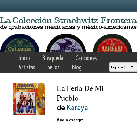
Skip to main content
Inicio
Búsqueda
Canciones
Artistas
Sellos
Blog
Español
La Feria De Mi
Pueblo
de
Karaya
Audio excerpt
Error loading media: File
could not be played