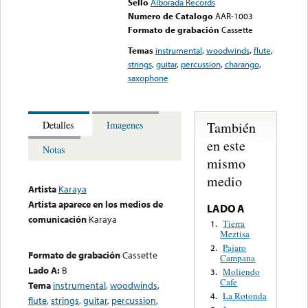
Sello
Alborada Records
Numero de Catalogo
AAR-1003
Formato de grabación
Cassette
Temas
instrumental
,
woodwinds
,
flute
,
strings
,
guitar
,
percussion
,
charango
,
saxophone
También
Detalles
Imagenes
en este
Notas
mismo
medio
Artista
Karaya
Artista aparece en los medios de
LADO A
comunicación
Karaya
Tierra
1.
Meztisa
Pajaro
2.
Formato de grabación
Cassette
Campana
Lado A:
B
Moliendo
3.
Cafe
Tema
instrumental
,
woodwinds
,
La Rotonda
4.
flute
,
strings
,
guitar
,
percussion
,