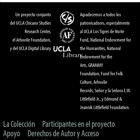
Un proyecto conjunto
Agradecemos a todos los
del UCLA Chicano Studies
patronicadores, especialmente
Research Center,
al UCLA Los Tigres de Norte
el Arhoolie Foundation,
Fund, National Endowment for
y del UCLA Digital Library
the Humanities, National
Endowment for the
Arts, GRAMMY
Foundation, Fund for Folk
Culture, Arhoolie
Records, Señor y la Señora E.W.
Littlefield Jr., y Edmund &
Jeannik Littlefield Foundation.
La Colección
Participantes en el proyecto
Apoyo
Derechos de Autor y Acceso