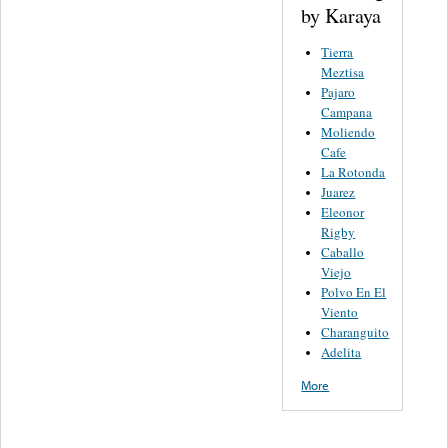
by Karaya
Tierra
Meztisa
Pajaro
Campana
Moliendo
Cafe
La Rotonda
Juarez
Eleonor
Rigby
Caballo
Viejo
Polvo En El
Viento
Charanguito
Adelita
More