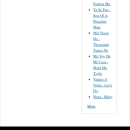
Pardon Me
Ya Se Fue -
Son Of A
Preacher
Man
Mil Veces
No -
Thousand
Times No
Me Voy De
Mi Casa -
Hold Me
Tight
Vamos A
Volar - Let’s
Fly
Nena - Baby
More