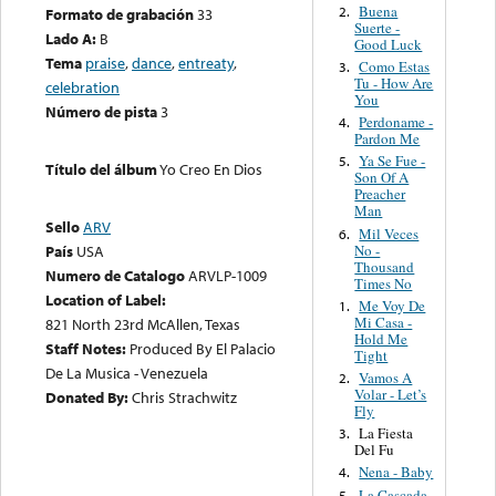
Buena
2.
Formato de grabación
33
Suerte -
Lado A:
B
Good Luck
Tema
praise
,
dance
,
entreaty
,
Como Estas
3.
Tu - How Are
celebration
You
Número de pista
3
Perdoname -
4.
Pardon Me
Ya Se Fue -
5.
Título del álbum
Yo Creo En Dios
Son Of A
Preacher
Man
Sello
ARV
Mil Veces
6.
No -
País
USA
Thousand
Numero de Catalogo
ARVLP-1009
Times No
Location of Label:
Me Voy De
1.
Mi Casa -
821 North 23rd McAllen, Texas
Hold Me
Staff Notes:
Produced By El Palacio
Tight
De La Musica - Venezuela
Vamos A
2.
Volar - Let’s
Donated By:
Chris Strachwitz
Fly
La Fiesta
3.
Del Fu
Nena - Baby
4.
La Cascada
5.