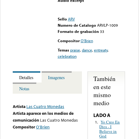
Audio excerpt
Error loading media: File
could not be played
Sello
ARV
Numero de Catalogo
ARVLP-1009
Formato de grabación
33
Compositor
O’Brien
Temas
praise
,
dance
,
entreaty
,
celebration
También
Detalles
Imagenes
en este
Notas
mismo
medio
Artista
Las Cuatro Monedas
Artista aparece en los medios de
LADO A
comunicación
Las Cuatro Monedas
Yo Creo En
1.
Dios - I
Compositor
O’Brien
Believe in
God