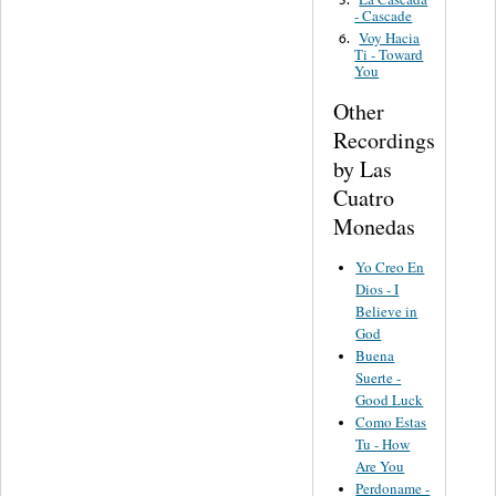
- Cascade
Voy Hacia
6.
Ti - Toward
You
Other
Recordings
by Las
Cuatro
Monedas
Yo Creo En
Dios - I
Believe in
God
Buena
Suerte -
Good Luck
Como Estas
Tu - How
Are You
Perdoname -