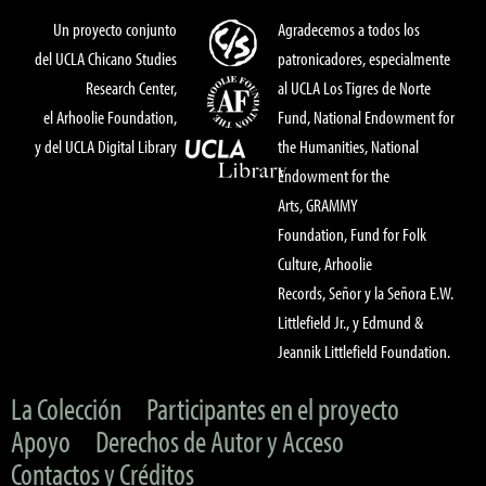
Un proyecto conjunto
Agradecemos a todos los
del UCLA Chicano Studies
patronicadores, especialmente
Research Center,
al UCLA Los Tigres de Norte
el Arhoolie Foundation,
Fund, National Endowment for
y del UCLA Digital Library
the Humanities, National
Endowment for the
Arts, GRAMMY
Foundation, Fund for Folk
Culture, Arhoolie
Records, Señor y la Señora E.W.
Littlefield Jr., y Edmund &
Jeannik Littlefield Foundation.
La Colección
Participantes en el proyecto
Apoyo
Derechos de Autor y Acceso
Contactos y Créditos