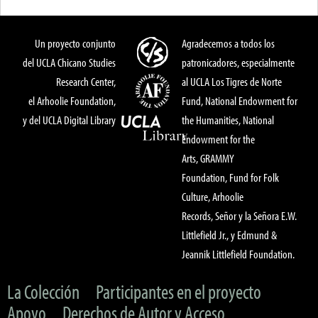
Un proyecto conjunto
Agradecemos a todos los
del UCLA Chicano Studies
patronicadores, especialmente
Research Center,
al UCLA Los Tigres de Norte
el Arhoolie Foundation,
Fund, National Endowment for
y del UCLA Digital Library
the Humanities, National
Endowment for the
Arts, GRAMMY
Foundation, Fund for Folk
Culture, Arhoolie
Records, Señor y la Señora E.W.
Littlefield Jr., y Edmund &
Jeannik Littlefield Foundation.
La Colección
Participantes en el proyecto
Apoyo
Derechos de Autor y Acceso