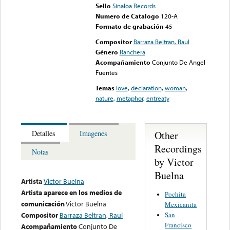
Sello
Sinaloa Records
Numero de Catalogo
120-A
Formato de grabación
45
Compositor
Barraza Beltran, Raul
Género
Ranchera
Acompañamiento
Conjunto De Angel
Fuentes
Temas
love
,
declaration
,
woman
,
nature
,
metaphor
,
entreaty
Other
Detalles
Imagenes
Recordings
Notas
by Victor
Buelna
Artista
Victor Buelna
Artista aparece en los medios de
Pochita
comunicación
Victor Buelna
Mexicanita
San
Compositor
Barraza Beltran, Raul
Francisco
Acompañamiento
Conjunto De