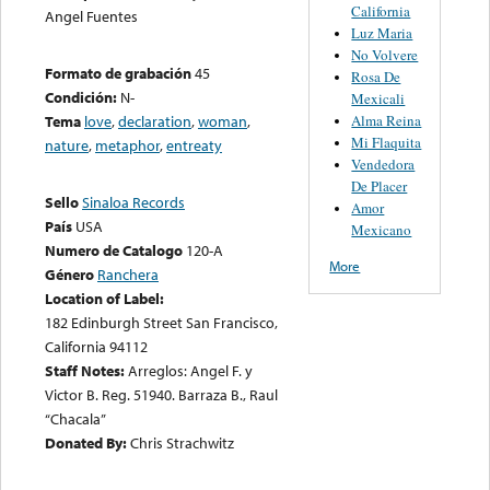
California
Angel Fuentes
Luz Maria
No Volvere
Formato de grabación
45
Rosa De
Condición:
N-
Mexicali
Alma Reina
Tema
love
,
declaration
,
woman
,
Mi Flaquita
nature
,
metaphor
,
entreaty
Vendedora
De Placer
Sello
Sinaloa Records
Amor
País
USA
Mexicano
Numero de Catalogo
120-A
More
Género
Ranchera
Location of Label:
182 Edinburgh Street San Francisco,
California 94112
Staff Notes:
Arreglos: Angel F. y
Victor B. Reg. 51940. Barraza B., Raul
“Chacala”
Donated By:
Chris Strachwitz