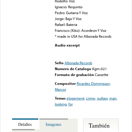
Rodolfo: Voz
Ignacio: Requinto
Pedro: Guitarra Y Voz
Jorge: Bajo Y Voz
Rafael: Bateria
Francisco (Kiko): Acordeon Y Voz
* made in USA for Alborada Records
Audio excerpt
Error loading media: File
could not be played
Sello
Alborada Records
Numero de Catalogo
Kgm-021
Formato de grabación
Cassette
Compositor
Ricardez Dominguez,
Marcos
Temas
elopement
,
crime
,
outlaw
,
man
,
looking
,
for
También
Detalles
Imagenes