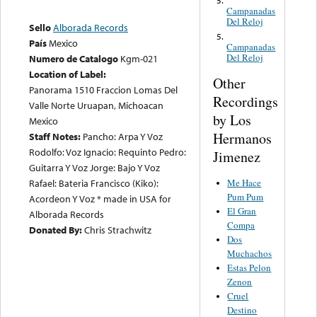
5.
Campanadas
Del Reloj
Sello
Alborada Records
5.
País
Mexico
Campanadas
Del Reloj
Numero de Catalogo
Kgm-021
Location of Label:
Other
Panorama 1510 Fraccion Lomas Del
Recordings
Valle Norte Uruapan, Michoacan
by Los
Mexico
Hermanos
Staff Notes:
Pancho: Arpa Y Voz
Rodolfo: Voz Ignacio: Requinto Pedro:
Jimenez
Guitarra Y Voz Jorge: Bajo Y Voz
Me Hace
Rafael: Bateria Francisco (Kiko):
Pum Pum
Acordeon Y Voz * made in USA for
El Gran
Alborada Records
Compa
Donated By:
Chris Strachwitz
Dos
Muchachos
Estas Pelon
Zenon
Cruel
Destino