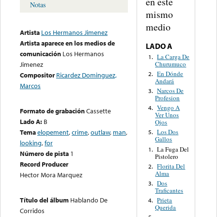
en este
Notas
mismo
medio
Artista
Los Hermanos Jimenez
Artista aparece en los medios de
LADO A
comunicación
Los Hermanos
La Carga De
1.
Churumuco
Jimenez
En Dónde
2.
Compositor
Ricardez Dominguez,
Andará
Marcos
Narcos De
3.
Profesion
Vengo A
4.
Formato de grabación
Cassette
Ver Unos
Lado A:
B
Ojos
Tema
elopement
,
crime
,
outlaw
,
man
,
Los Dos
5.
Gallos
looking
,
for
La Fuga Del
1.
Número de pista
1
Pistolero
Record Producer
Florita Del
2.
Alma
Hector Mora Marquez
Dos
3.
Traficantes
Título del álbum
Hablando De
Prieta
4.
Querida
Corridos