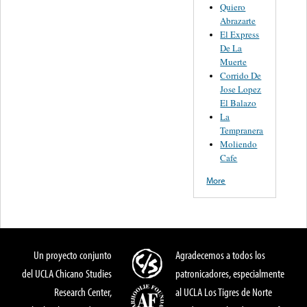
Quiero
Abrazarte
El Express
De La
Muerte
Corrido De
Jose Lopez
El Balazo
La
Tempranera
Moliendo
Cafe
More
Un proyecto conjunto
Agradecemos a todos los
del UCLA Chicano Studies
patronicadores, especialmente
Research Center,
al UCLA Los Tigres de Norte