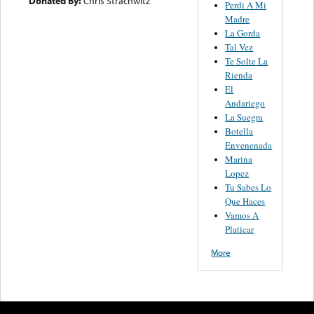
Donated By:
Chris Strachwitz
Perdi A Mi
Madre
La Gorda
Tal Vez
Te Solte La
Rienda
El
Andariego
La Suegra
Botella
Envenenada
Marina
Lopez
Tu Sabes Lo
Que Haces
Vamos A
Platicar
More