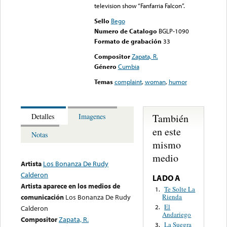
television show “Fanfarria Falcon”.
Sello
Bego
Numero de Catalogo
BGLP-1090
Formato de grabación
33
Compositor
Zapata, R.
Género
Cumbia
Temas
complaint
,
woman
,
humor
También
Detalles
Imagenes
en este
Notas
mismo
medio
Artista
Los Bonanza De Rudy
Calderon
LADO A
Artista aparece en los medios de
Te Solte La
1.
Rienda
comunicación
Los Bonanza De Rudy
El
2.
Calderon
Andariego
Compositor
Zapata, R.
La Suegra
3.