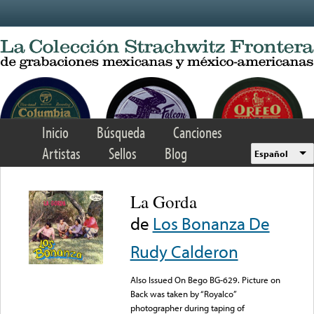
Skip to main content
Inicio
Búsqueda
Canciones
Artistas
Sellos
Blog
Español
La Gorda
de
Los Bonanza De
Rudy Calderon
Also Issued On Bego BG-629. Picture on
Back was taken by “Royalco”
photographer during taping of