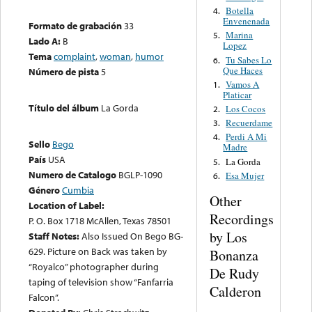
Botella
4.
Envenenada
Formato de grabación
33
Marina
5.
Lado A:
B
Lopez
Tema
complaint
,
woman
,
humor
Tu Sabes Lo
6.
Que Haces
Número de pista
5
Vamos A
1.
Platicar
Título del álbum
La Gorda
Los Cocos
2.
Recuerdame
3.
Perdi A Mi
4.
Sello
Bego
Madre
País
USA
La Gorda
5.
Numero de Catalogo
BGLP-1090
Esa Mujer
6.
Género
Cumbia
Other
Location of Label:
Recordings
P. O. Box 1718 McAllen, Texas 78501
by Los
Staff Notes:
Also Issued On Bego BG-
629. Picture on Back was taken by
Bonanza
“Royalco” photographer during
De Rudy
taping of television show “Fanfarria
Calderon
Falcon”.