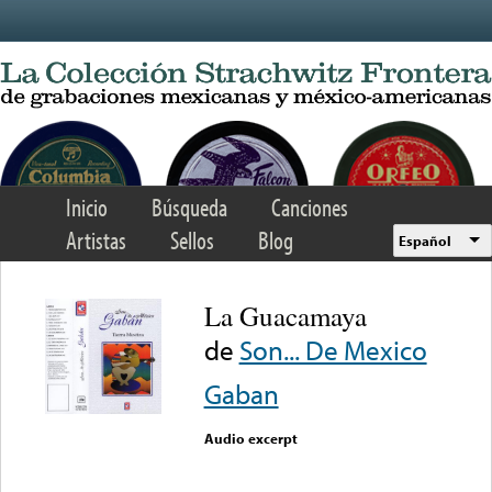
Skip to main content
Inicio
Búsqueda
Canciones
Artistas
Sellos
Blog
Español
La Guacamaya
de
Son... De Mexico
Gaban
Audio excerpt
Error loading media: File
could not be played