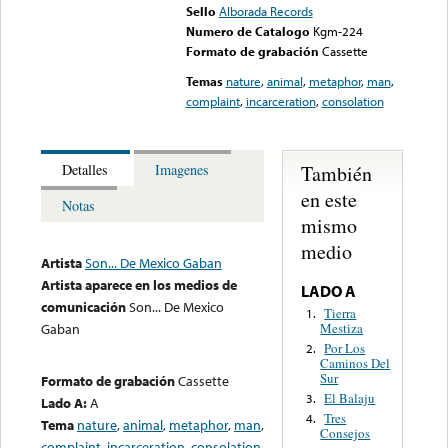
Sello
Alborada Records
Numero de Catalogo
Kgm-224
Formato de grabación
Cassette
Temas
nature
,
animal
,
metaphor
,
man
,
complaint
,
incarceration
,
consolation
También
Detalles
Imagenes
en este
Notas
mismo
medio
Artista
Son... De Mexico Gaban
Artista aparece en los medios de
LADO A
comunicación
Son... De Mexico
Tierra
1.
Mestiza
Gaban
Por Los
2.
Caminos Del
Sur
Formato de grabación
Cassette
El Balaju
3.
Lado A:
A
Tres
4.
Tema
nature
,
animal
,
metaphor
,
man
,
Consejos
complaint
,
incarceration
,
consolation