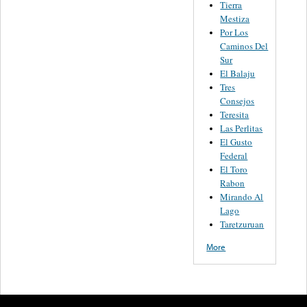
Tierra
Mestiza
Por Los
Caminos Del
Sur
El Balaju
Tres
Consejos
Teresita
Las Perlitas
El Gusto
Federal
El Toro
Rabon
Mirando Al
Lago
Taretzuruan
More