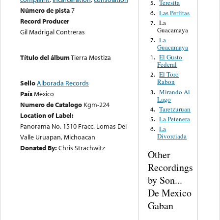
Teresita
5.
Número de pista
7
Las Perlitas
6.
Record Producer
La
7.
Guacamaya
Gil Madrigal Contreras
La
7.
Guacamaya
El Gusto
Título del álbum
Tierra Mestiza
1.
Federal
El Toro
2.
Rabon
Sello
Alborada Records
Mirando Al
3.
País
Mexico
Lago
Numero de Catalogo
Kgm-224
Taretzuruan
4.
Location of Label:
La Petenera
5.
Panorama No. 1510 Fracc. Lomas Del
La
6.
Divorciada
Valle Uruapan, Michoacan
Donated By:
Chris Strachwitz
Other
Recordings
by Son...
De Mexico
Gaban