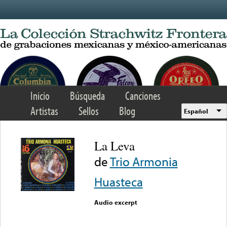
Skip to main content
Inicio
Búsqueda
Canciones
Artistas
Sellos
Blog
Español
La Leva
de
Trio Armonia
Huasteca
Audio excerpt
Error loading media: File
could not be played