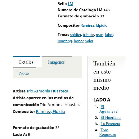
Sello
LM
Numero de Catalogo
LM-143
Formato de grabación
33
Compositor
Ramirez, Elpidio
Temas
soldier
,
tribute
,
man
,
labor
,
boasting
,
honor
,
valor
También
Detalles
Imagenes
en este
Notas
mismo
medio
Artista
Trio Armonia Huasteca
Artista aparece en los medios de
LADO A
comunicación
Trio Armonia Huasteca
El
1.
Aguanieve
Compositor
Ramirez, Elpidio
El Huerfano
2.
La Petenera
3.
Formato de grabación
33
Toro
4.
Lado A:
B
Requeson