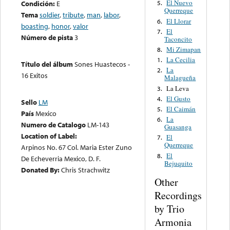
El Nuevo
Condición:
E
5.
Querreque
Tema
soldier
,
tribute
,
man
,
labor
,
El Llorar
6.
boasting
,
honor
,
valor
El
7.
Número de pista
3
Taconcito
Mi Zimapan
8.
La Cecilia
1.
Título del álbum
Sones Huastecos -
La
2.
16 Exitos
Malagueña
La Leva
3.
El Gusto
4.
Sello
LM
El Caimán
5.
País
Mexico
La
6.
Numero de Catalogo
LM-143
Guasanga
Location of Label:
El
7.
Querreque
Arpinos No. 67 Col. Maria Ester Zuno
El
8.
De Echeverria Mexico, D. F.
Bejuquito
Donated By:
Chris Strachwitz
Other
Recordings
by Trio
Armonia