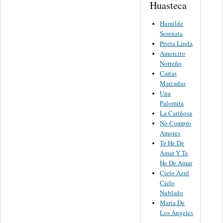
Huasteca
Humilde
Serenata
Prieta Linda
Amorcito
Norteño
Cartas
Marcadas
Una
Palomita
La Cariñosa
No Compro
Amores
Te He De
Amar Y Te
He De Amar
Cielo Azul
Cielo
Nublado
Maria De
Los Angeles