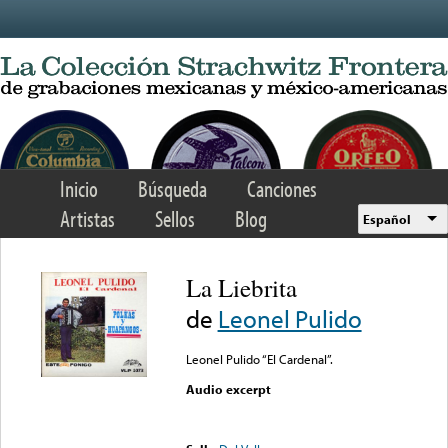
Skip to main content
Inicio
Búsqueda
Canciones
Artistas
Sellos
Blog
Español
La Liebrita
de
Leonel Pulido
Leonel Pulido “El Cardenal”.
Audio excerpt
Error loading media: File
could not be played