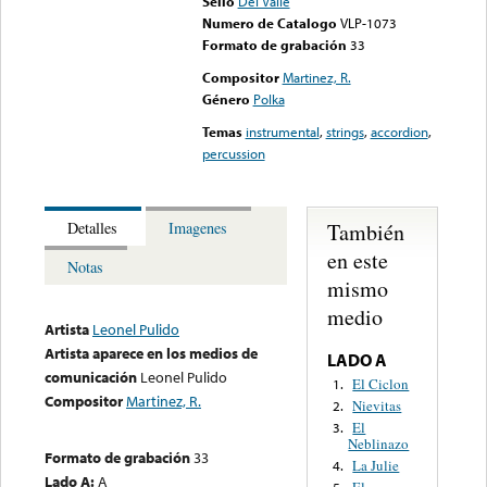
Sello
Del Valle
Numero de Catalogo
VLP-1073
Formato de grabación
33
Compositor
Martinez, R.
Género
Polka
Temas
instrumental
,
strings
,
accordion
,
percussion
También
Detalles
Imagenes
en este
Notas
mismo
medio
Artista
Leonel Pulido
Artista aparece en los medios de
LADO A
comunicación
Leonel Pulido
El Ciclon
1.
Compositor
Martinez, R.
Nievitas
2.
El
3.
Neblinazo
Formato de grabación
33
La Julie
4.
Lado A:
A