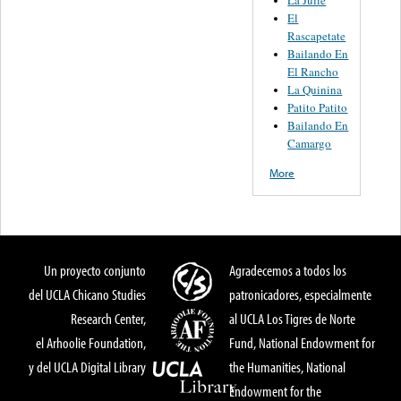
La Julie
El
Rascapetate
Bailando En
El Rancho
La Quinina
Patito Patito
Bailando En
Camargo
More
Un proyecto conjunto
Agradecemos a todos los
del UCLA Chicano Studies
patronicadores, especialmente
Research Center,
al UCLA Los Tigres de Norte
el Arhoolie Foundation,
Fund, National Endowment for
y del UCLA Digital Library
the Humanities, National
Endowment for the