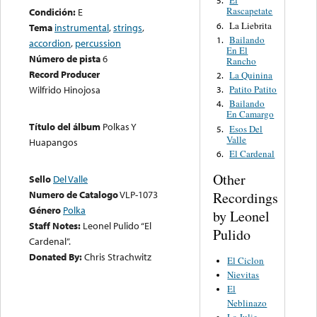
El
5.
Rascapetate
Condición:
E
La Liebrita
6.
Tema
instrumental
,
strings
,
Bailando
1.
accordion
,
percussion
En El
Número de pista
6
Rancho
Record Producer
La Quinina
2.
Patito Patito
Wilfrido Hinojosa
3.
Bailando
4.
En Camargo
Título del álbum
Polkas Y
Esos Del
5.
Valle
Huapangos
El Cardenal
6.
Other
Sello
Del Valle
Numero de Catalogo
VLP-1073
Recordings
Género
Polka
by Leonel
Staff Notes:
Leonel Pulido “El
Pulido
Cardenal”.
Donated By:
Chris Strachwitz
El Ciclon
Nievitas
El
Neblinazo