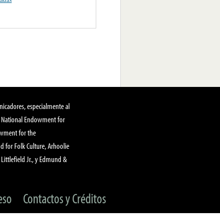
nicadores, especialmente al
, National Endowment for
owment for the
 for Folk Culture, Arhoolie
Littlefield Jr., y Edmund &
eso
Contactos y Créditos