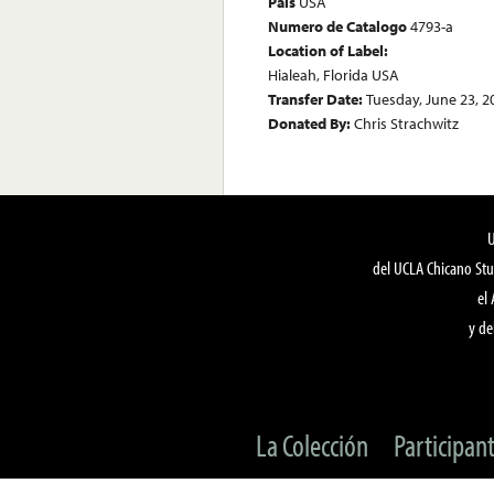
País
USA
Numero de Catalogo
4793-a
Location of Label:
Hialeah, Florida USA
Transfer Date:
Tuesday, June 23, 2
Donated By:
Chris Strachwitz
del UCLA Chicano Stu
el
y de
La Colección
Participan