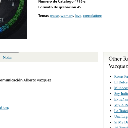
Numero de Catalogo
4793-a
Formato de grabación
45
Temas
praise
,
woman;
,
love
,
consolation;
Other R
Notas
Vazquez
Rosas P
 comunicación
Alberto Vazquez
El Dulc
Muñecos
Soy Indi
Extraña
Voy A Ri
ation;
La Traic
Una Lag
Si Me Di
16 Tonel