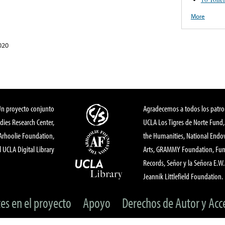
More
020
Un proyecto conjunto
Agradecemos a todos los patro
dies Research Center,
UCLA Los Tigres de Norte Fund
 Arhoolie Foundation,
the Humanities, National End
l UCLA Digital Library
Arts, GRAMMY Foundation, Fund
Records, Señor y la Señora E.W. 
Jeannik Littlefield Foundation.
tes en el proyecto
Apoyo
Derechos de Autor y Acc