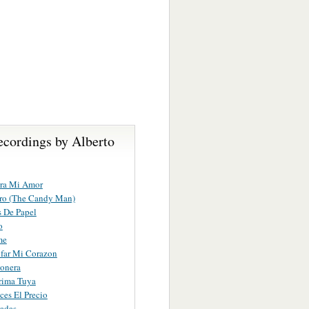
ecordings by Alberto
ara Mi Amor
ero (The Candy Man)
 De Papel
o
me
far Mi Corazon
ionera
rima Tuya
ces El Precio
adas