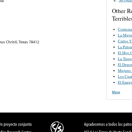
nia
Other R
Terrible
Contesta
La Mujer
Carlos 
us Christi, Texas 78412
La Palo
El Hijo 
La Trage
El Depor
Mujeres 
Los Cua
El Emigr
More
Un proyecto conjunto
Agradecemos a todos los patro
dies Research Center,
UCLA Los Tigres de Norte Fund