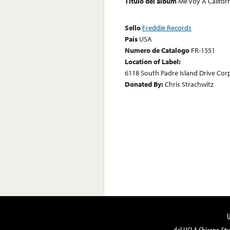
Título del álbum
Me Voy A Califor
Sello
Freddie Records
País
USA
Numero de Catalogo
FR-1551
Location of Label:
6118 South Padre Island Drive Corp
Donated By:
Chris Strachwitz
del UCLA Chicano Stu