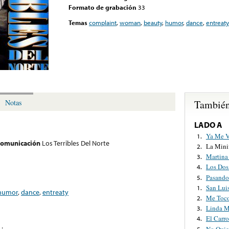
Formato de grabación
33
Temas
complaint
,
woman
,
beauty
,
humor
,
dance
,
entreaty
También
Notas
LADO A
Ya Me V
1.
 comunicación
Los Terribles Del Norte
La Mini
2.
Martina
3.
Los Dos
4.
Pasando
5.
San Luis
1.
humor
,
dance
,
entreaty
Me Toco
2.
Linda M
3.
El Carr
4.
No Quie
5.