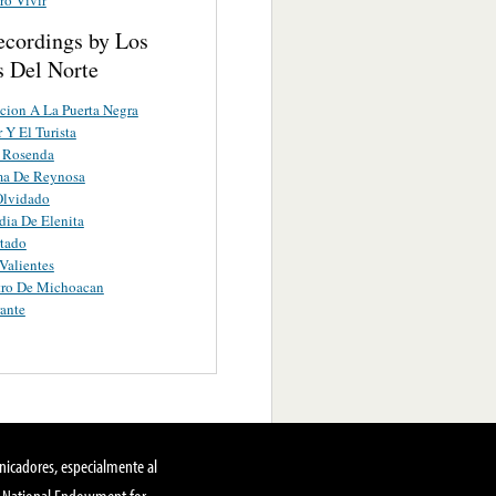
ecordings by Los
s Del Norte
cion A La Puerta Negra
 Y El Turista
Y Rosenda
ma De Reynosa
Olvidado
dia De Elenita
tado
Valientes
tro De Michoacan
ante
nicadores, especialmente al
, National Endowment for