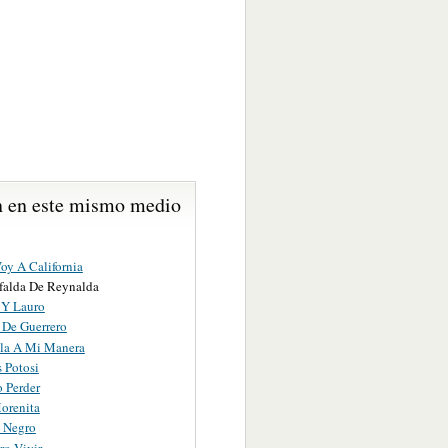
 en este mismo medio
oy A California
falda De Reynalda
 Y Lauro
 De Guerrero
la A Mi Manera
 Potosi
 Perder
orenita
o Negro
ro Vivir