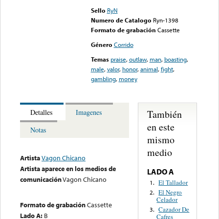
Sello
RyN
Numero de Catalogo
Ryn-1398
Formato de grabación
Cassette
Género
Corrido
Temas
praise
,
outlaw
,
man
,
boasting
,
male
,
valor
,
honor
,
animal
,
fight
,
gambling
,
money
También
Detalles
Imagenes
en este
Notas
mismo
medio
Artista
Vagon Chicano
Artista aparece en los medios de
LADO A
comunicación
Vagon Chicano
El Tallador
1.
El Negro
2.
Celador
Formato de grabación
Cassette
Cazador De
3.
Lado A:
B
Cafres