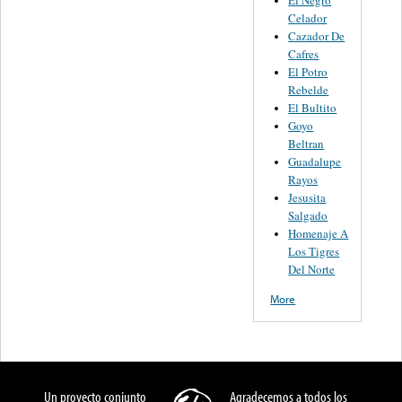
El Negro
Celador
Cazador De
Cafres
El Potro
Rebelde
El Bultito
Goyo
Beltran
Guadalupe
Rayos
Jesusita
Salgado
Homenaje A
Los Tigres
Del Norte
More
Un proyecto conjunto
Agradecemos a todos los