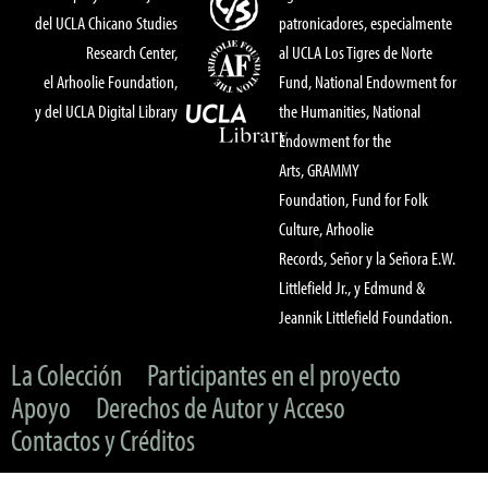
del UCLA Chicano Studies
patronicadores, especialmente
Research Center,
al UCLA Los Tigres de Norte
el Arhoolie Foundation,
Fund, National Endowment for
y del UCLA Digital Library
the Humanities, National
Endowment for the
Arts, GRAMMY
Foundation, Fund for Folk
Culture, Arhoolie
Records, Señor y la Señora E.W.
Littlefield Jr., y Edmund &
Jeannik Littlefield Foundation.
La Colección
Participantes en el proyecto
Apoyo
Derechos de Autor y Acceso
Contactos y Créditos