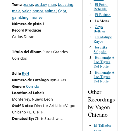
Tema
praise
,
outlaw
,
man
,
boasting
,
El Potro
4.
Rebelde
male
,
valor
,
honor
,
animal
,
fight
,
El Bultito
5.
gambling
,
money
La Mona
1.
Número de pista
1
Goyo
2.
Record Producer
Beltran
Carlos Duran
Guadalupe
3.
Rayos
Jesusita
4.
Salgado
Título del álbum
Puros Grandes
Homenaje A
5.
Corridos
Los Tigres
Del Norte
Homenaje A
5.
Sello
RyN
Los Tigres
Numero de Catalogo
Ryn-1398
Del Norte
Género
Corrido
Other
Location of Label:
Recordings
Monterrey, Nuevo Leon
Staff Notes:
Director Artistico: Vagon
by Vagon
Chicano / L. C. R. R.
Chicano
Donated By:
Chris Strachwitz
El Tallador