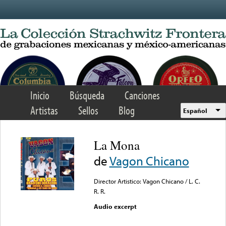
Skip to main content
Inicio
Búsqueda
Canciones
Artistas
Sellos
Blog
Español
La Mona
de
Vagon Chicano
Director Artistico: Vagon Chicano / L. C.
R. R.
Audio excerpt
Error loading media: File
could not be played