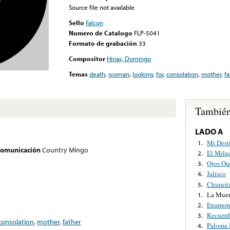
Source file not available
Sello
Falcon
Numero de Catalogo
FLP-5041
Formato de grabación
33
Compositor
Hirias, Domingo
Temas
death
,
woman
,
looking
,
for
,
consolation
,
mother
,
fa
También
LADO A
Mi Dest
1.
 comunicación
Country Mingo
El Mila
2.
Ojos Qu
3.
Jalisco
4.
Chiquit
5.
La Muer
1.
Enamor
2.
Recuerd
3.
consolation
,
mother
,
father
Paloma 
4.