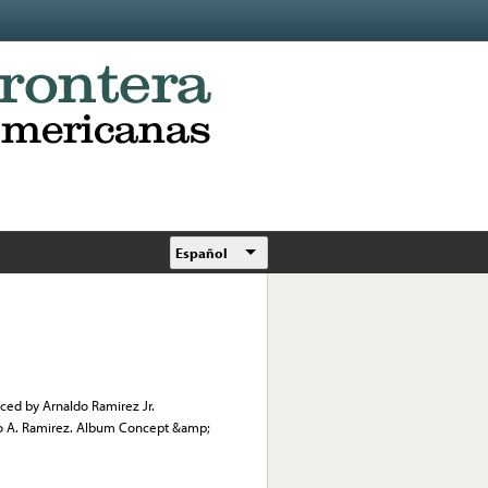
Español
uced by Arnaldo Ramirez Jr.
co A. Ramirez. Album Concept &amp;