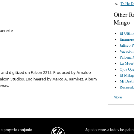
Te He D
5.
Other R
Mingo
uererte
El Ultim
Enamore
Jalisco 
Vacacion
Paloma 
La Muer
Ojos Qu
d and digitized on Falcon 2215. Produced by Arnaldo
El Milag
Falcon Studios. Engineered by Marco A. Ramirez. Album
Mi Desti
enas.
Recuerd
More
Un proyecto conjunto
Agradecemos a todos los patro