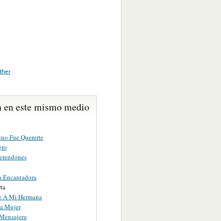
ther
 en este mismo medio
ino Fue Quererte
gro
erendones
a Encantadora
ta
e A Mi Hermana
a Mujer
Mensajera