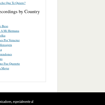
icho Que Te Quiero?
ecordings by Country
o Beso
 A Mi Hermana
Polka
es Por Veracruz
Mensajera
ta
erendones
ro
no Fue Quererte
a Mujer
nicadores, especialmente al