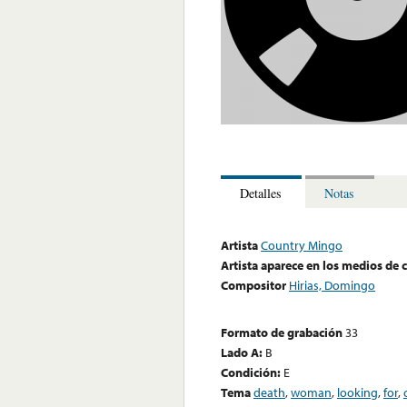
Detalles
Notas
Artista
Country Mingo
Artista aparece en los medios de
Compositor
Hirias, Domingo
Formato de grabación
33
Lado A:
B
Condición:
E
Tema
death
,
woman
,
looking
,
for
,