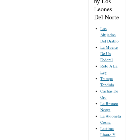
by Los
Leones
Del Norte
Los
Ahijados
Del Diablo
La Muerte
De Un
Federal
Reto A La
Ley
Trampa
Tendida
Cachas De
Oro
La Bronco
Negra
La Avioneta
Cesna
Lastima
Llanto Y