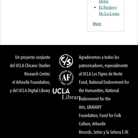
Dolor
El Profugo
De La Loma
More
Un proyecto conjunto
Agradecemos a todos los
del UCLA Chicano Studies
patronicadores, especialmente
Research Center,
al UCLA Los Tigres de Norte
el Arhoolie Foundation,
Fund, National Endowment for
y del UCLA Digital Library
the Humanities, National
Endowment for the
Arts, GRAMMY
Foundation, Fund for Folk
Culture, Arhoolie
Records, Señor y la Señora E.W.