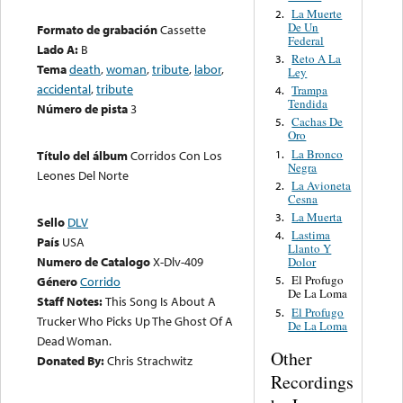
La Muerte
2.
De Un
Formato de grabación
Cassette
Federal
Lado A:
B
Reto A La
3.
Tema
death
,
woman
,
tribute
,
labor
,
Ley
accidental
,
tribute
Trampa
4.
Tendida
Número de pista
3
Cachas De
5.
Oro
La Bronco
1.
Título del álbum
Corridos Con Los
Negra
Leones Del Norte
La Avioneta
2.
Cesna
La Muerta
3.
Sello
DLV
Lastima
4.
País
USA
Llanto Y
Numero de Catalogo
X-Dlv-409
Dolor
El Profugo
Género
Corrido
5.
De La Loma
Staff Notes:
This Song Is About A
El Profugo
5.
Trucker Who Picks Up The Ghost Of A
De La Loma
Dead Woman.
Other
Donated By:
Chris Strachwitz
Recordings