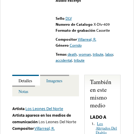
Audio excerpt
Error loading media: File
could not be played
Sello
DLV
Numero de Catalogo
X-Dlv-409
Formato de grabación
Cassette
Compositor
Villarreal, R.
Género
Corrido
Temas
death
,
woman
,
tribute
,
labor
,
accidental
,
tribute
También
Detalles
Imagenes
en este
Notas
mismo
medio
Artista
Los Leones Del Norte
Artista aparece en los medios de
LADO A
comunicación
Los Leones Del Norte
Los
1.
Ahijados Del
Compositor
Villarreal, R.
Diablo