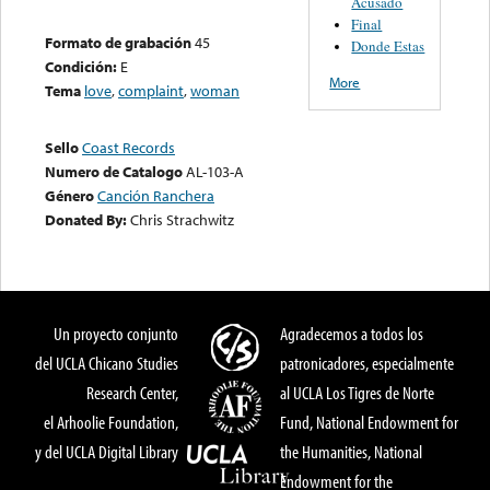
Acusado
Final
Formato de grabación
45
Donde Estas
Condición:
E
More
Tema
love
,
complaint
,
woman
Sello
Coast Records
Numero de Catalogo
AL-103-A
Género
Canción Ranchera
Donated By:
Chris Strachwitz
Un proyecto conjunto
Agradecemos a todos los
del UCLA Chicano Studies
patronicadores, especialmente
Research Center,
al UCLA Los Tigres de Norte
el Arhoolie Foundation,
Fund, National Endowment for
y del UCLA Digital Library
the Humanities, National
Endowment for the