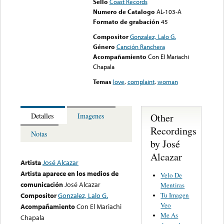
Sello
Coast Records
Numero de Catalogo
AL-103-A
Formato de grabación
45
Compositor
Gonzalez, Lalo G.
Género
Canción Ranchera
Acompañamiento
Con El Mariachi
Chapala
Temas
love
,
complaint
,
woman
Other
Detalles
Imagenes
Recordings
Notas
by José
Alcazar
Artista
José Alcazar
Artista aparece en los medios de
Velo De
comunicación
José Alcazar
Mentiras
Tu Imagen
Compositor
Gonzalez, Lalo G.
Veo
Acompañamiento
Con El Mariachi
Me As
Chapala