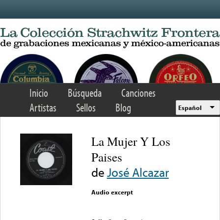
Skip to main content
Inicio
Búsqueda
Canciones
Artistas
Sellos
Blog
Español
La Mujer Y Los
Paises
de
José Alcazar
Audio excerpt
Error loading media: File
could not be played