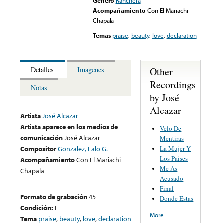
Género
Ranchera
Acompañamiento
Con El Mariachi
Chapala
Temas
praise
,
beauty
,
love
,
declaration
Other
Detalles
Imagenes
Recordings
Notas
by José
Alcazar
Artista
José Alcazar
Artista aparece en los medios de
Velo De
comunicación
José Alcazar
Mentiras
La Mujer Y
Compositor
Gonzalez, Lalo G.
Los Paises
Acompañamiento
Con El Mariachi
Me As
Chapala
Acusado
Final
Formato de grabación
45
Donde Estas
Condición:
E
More
Tema
praise
,
beauty
,
love
,
declaration