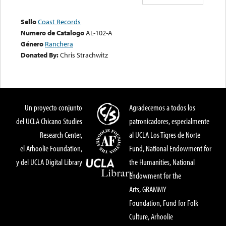
Sello
Coast Records
Numero de Catalogo
AL-102-A
Género
Ranchera
Donated By:
Chris Strachwitz
Un proyecto conjunto
Agradecemos a todos los
del UCLA Chicano Studies
patronicadores, especialmente
Research Center,
al UCLA Los Tigres de Norte
el Arhoolie Foundation,
Fund, National Endowment for
y del UCLA Digital Library
the Humanities, National
Endowment for the
Arts, GRAMMY
Foundation, Fund for Folk
Culture, Arhoolie