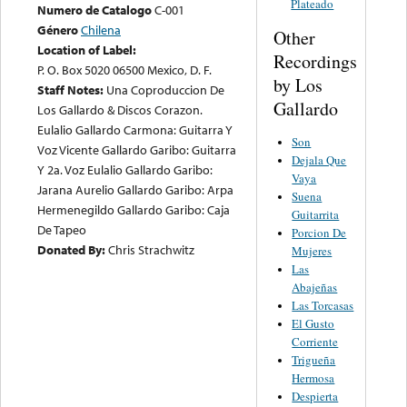
Plateado
Numero de Catalogo
C-001
Género
Chilena
Other
Location of Label:
Recordings
P. O. Box 5020 06500 Mexico, D. F.
by Los
Staff Notes:
Una Coproduccion De
Gallardo
Los Gallardo & Discos Corazon.
Eulalio Gallardo Carmona: Guitarra Y
Son
Voz Vicente Gallardo Garibo: Guitarra
Dejala Que
Y 2a. Voz Eulalio Gallardo Garibo:
Vaya
Jarana Aurelio Gallardo Garibo: Arpa
Suena
Hermenegildo Gallardo Garibo: Caja
Guitarrita
De Tapeo
Porcion De
Donated By:
Chris Strachwitz
Mujeres
Las
Abajeñas
Las Torcasas
El Gusto
Corriente
Trigueña
Hermosa
Despierta