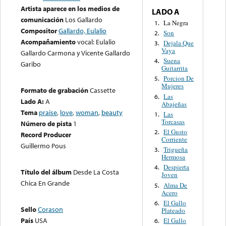
Artista aparece en los medios de
LADO A
comunicación
Los Gallardo
La Negra
1.
Compositor
Gallardo, Eulalio
Son
2.
Acompañamiento
vocal: Eulalio
Dejala Que
3.
Vaya
Gallardo Carmona y Vicente Gallardo
Suena
4.
Garibo
Guitarrita
Porcion De
5.
Mujeres
Formato de grabación
Cassette
Las
6.
Lado A:
A
Abajeñas
Tema
praise
,
love
,
woman
,
beauty
Las
1.
Torcasas
Número de pista
1
El Gusto
2.
Record Producer
Corriente
Guillermo Pous
Trigueña
3.
Hermosa
Despierta
4.
Título del álbum
Desde La Costa
Joven
Chica En Grande
Alma De
5.
Acero
El Gallo
6.
Sello
Corason
Plateado
País
USA
El Gallo
6.