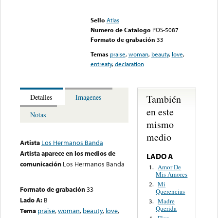
Error loading media: File
could not be played
Sello
Atlas
Numero de Catalogo
POS-5087
Formato de grabación
33
Temas
praise
,
woman
,
beauty
,
love
,
entreaty
,
declaration
También
Detalles
Imagenes
en este
Notas
mismo
medio
Artista
Los Hermanos Banda
Artista aparece en los medios de
LADO A
comunicación
Los Hermanos Banda
Amor De
1.
Mis Amores
Mi
2.
Formato de grabación
33
Querencias
Lado A:
B
Madre
3.
Querida
Tema
praise
,
woman
,
beauty
,
love
,