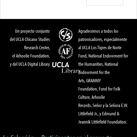
Un proyecto conjunto
Agradecemos a todos los
del UCLA Chicano Studies
patronicadores, especialmente
Research Center,
al UCLA Los Tigres de Norte
el Arhoolie Foundation,
Fund, National Endowment for
y del UCLA Digital Library
the Humanities, National
Endowment for the
Arts, GRAMMY
Foundation, Fund for Folk
Culture, Arhoolie
Records, Señor y la Señora E.W.
Littlefield Jr., y Edmund &
Jeannik Littlefield Foundation.