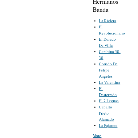
Hermanos
Banda
La Rielera
El
Revolucionario
El Dorado
De Villa
Carabina 30-
30
Corrido De
Felipe
Angeles
La Valentina
El
Desterrado
El 7 Leguas
Caballo
Prieto
Afamado
La Pajarera
More