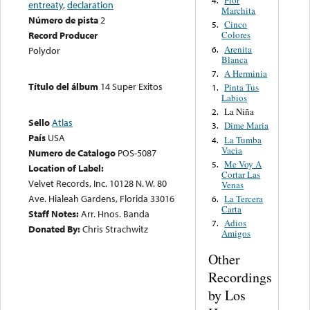
Flor
4.
entreaty
,
declaration
Marchita
Número de pista
2
Cinco
5.
Record Producer
Colores
Arenita
6.
Polydor
Blanca
A Herminia
7.
Título del álbum
14 Super Exitos
Pinta Tus
1.
Labios
La Niña
2.
Sello
Atlas
Dime Maria
3.
País
USA
La Tumba
4.
Vacia
Numero de Catalogo
POS-5087
Me Voy A
5.
Location of Label:
Cortar Las
Velvet Records, Inc. 10128 N. W. 80
Venas
Ave. Hialeah Gardens, Florida 33016
La Tercera
6.
Carta
Staff Notes:
Arr. Hnos. Banda
Adios
7.
Donated By:
Chris Strachwitz
Amigos
Other
Recordings
by Los