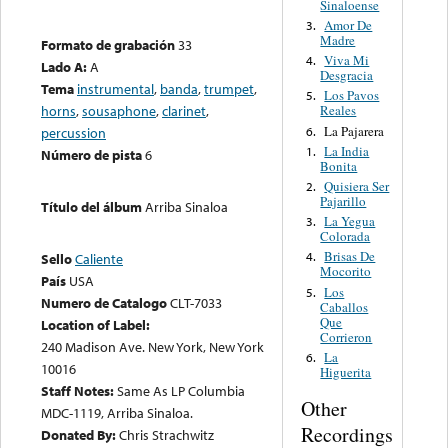
Sinaloense
Amor De
3.
Madre
Formato de grabación
33
Viva Mi
4.
Lado A:
A
Desgracia
Tema
instrumental
,
banda
,
trumpet
,
Los Pavos
5.
horns
,
sousaphone
,
clarinet
,
Reales
La Pajarera
6.
percussion
La India
1.
Número de pista
6
Bonita
Quisiera Ser
2.
Pajarillo
Título del álbum
Arriba Sinaloa
La Yegua
3.
Colorada
Brisas De
4.
Sello
Caliente
Mocorito
País
USA
Los
5.
Numero de Catalogo
CLT-7033
Caballos
Que
Location of Label:
Corrieron
240 Madison Ave. New York, New York
La
6.
10016
Higuerita
Staff Notes:
Same As LP Columbia
Other
MDC-1119, Arriba Sinaloa.
Recordings
Donated By:
Chris Strachwitz