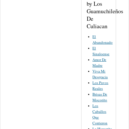
by Los
Guamuchileños
De
Culiacan
El
Abandonado
El
Sinaloense
Amor De
Madre
Viva Mi
Desgracia
Los Pavos
Reales
Brisas De
Mocorito
Los
Caballos
Que
Corrieron
La Higuerita