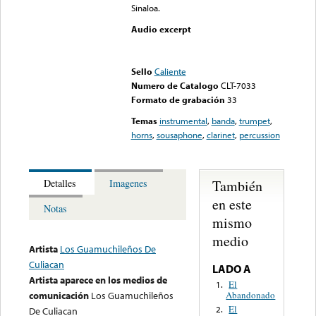
Sinaloa.
Audio excerpt
Error loading media: File
could not be played
Sello
Caliente
Numero de Catalogo
CLT-7033
Formato de grabación
33
Temas
instrumental
,
banda
,
trumpet
,
horns
,
sousaphone
,
clarinet
,
percussion
También
Detalles
Imagenes
en este
Notas
mismo
medio
Artista
Los Guamuchileños De
Culiacan
LADO A
Artista aparece en los medios de
El
1.
Abandonado
comunicación
Los Guamuchileños
El
2.
De Culiacan