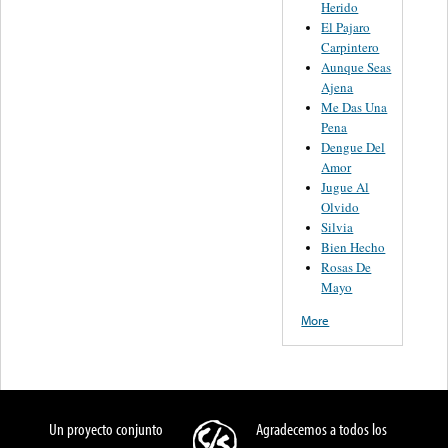
Herido
El Pajaro
Carpintero
Aunque Seas
Ajena
Me Das Una
Pena
Dengue Del
Amor
Jugue Al
Olvido
Silvia
Bien Hecho
Rosas De
Mayo
More
Un proyecto conjunto
Agradecemos a todos los