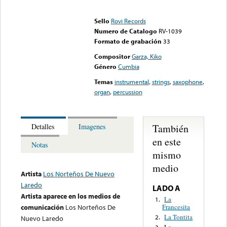
Error loading media: File
could not be played
Sello
Rovi Records
Numero de Catalogo
RV-1039
Formato de grabación
33
Compositor
Garza, Kiko
Género
Cumbia
Temas
instrumental
,
strings
,
saxophone
,
organ
,
percussion
También
Detalles
Imagenes
en este
Notas
mismo
medio
Artista
Los Norteños De Nuevo
Laredo
LADO A
Artista aparece en los medios de
La
1.
Francesita
comunicación
Los Norteños De
La Tontita
2.
Nuevo Laredo