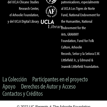
del UCLA Chicano Studies
patronicadores, especialmente
Research Center,
al UCLA Los Tigres de Norte
el Arhoolie Foundation,
Fund, National Endowment for
y del UCLA Digital Library
the Humanities, National
Endowment for the
Arts, GRAMMY
Foundation, Fund for Folk
Culture, Arhoolie
Records, Señor y la Señora E.W.
Littlefield Jr., y Edmund &
Jeannik Littlefield Foundation.
La Colección
Participantes en el proyecto
Apoyo
Derechos de Autor y Acceso
Contactos y Créditos
© 2022 UC Regents & The Arhoolie Foundation