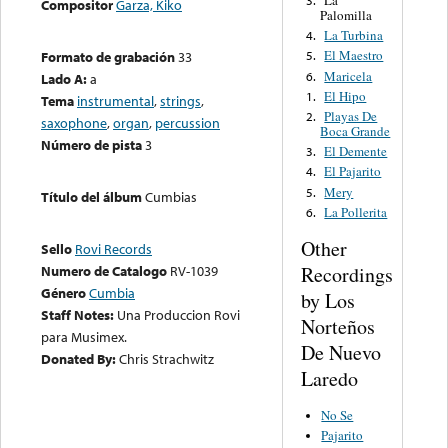
La
3.
Compositor
Garza, Kiko
Palomilla
La Turbina
4.
El Maestro
Formato de grabación
33
5.
Maricela
6.
Lado A:
a
El Hipo
1.
Tema
instrumental
,
strings
,
Playas De
2.
saxophone
,
organ
,
percussion
Boca Grande
Número de pista
3
El Demente
3.
El Pajarito
4.
Mery
5.
Título del álbum
Cumbias
La Pollerita
6.
Other
Sello
Rovi Records
Numero de Catalogo
RV-1039
Recordings
Género
Cumbia
by Los
Staff Notes:
Una Produccion Rovi
Norteños
para Musimex.
De Nuevo
Donated By:
Chris Strachwitz
Laredo
No Se
Pajarito