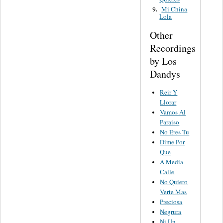
Mi China
9.
Lola
Other
Recordings
by Los
Dandys
Reir Y
Llorar
Vamos Al
Paraiso
No Eres Tu
Dime Por
Que
A Media
Calle
No Quiero
Verte Mas
Preciosa
Negrura
Ni Un