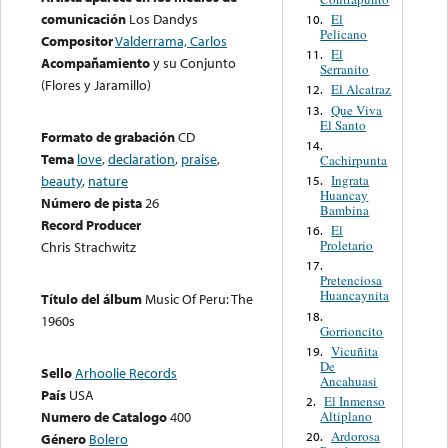
comunicación
Los Dandys
El
10.
Pelicano
Compositor
Valderrama, Carlos
El
11.
Acompañamiento
y su Conjunto
Serranito
(Flores y Jaramillo)
El Alcatraz
12.
Que Viva
13.
El Santo
Formato de grabación
CD
14.
Tema
love
,
declaration
,
praise
,
Cachirpunta
Ingrata
beauty
,
nature
15.
Huancay
Número de pista
26
Bambina
Record Producer
El
16.
Proletario
Chris Strachwitz
17.
Pretenciosa
Huancaynita
Título del álbum
Music Of Peru: The
18.
1960s
Gorrioncito
Vicuñita
19.
De
Sello
Arhoolie Records
Ancahuasi
País
USA
El Inmenso
2.
Altiplano
Numero de Catalogo
400
Ardorosa
20.
Género
Bolero