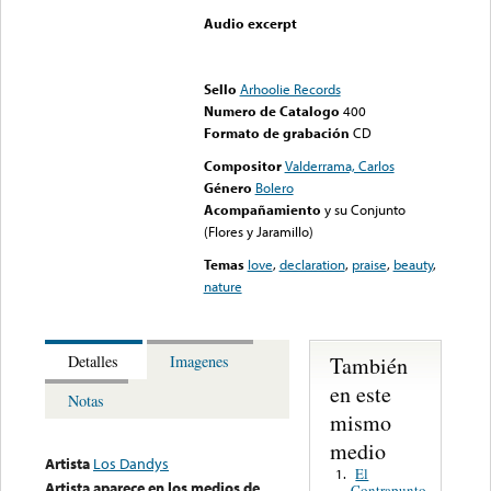
Audio excerpt
Error loading media: File
could not be played
Sello
Arhoolie Records
Numero de Catalogo
400
Formato de grabación
CD
Compositor
Valderrama, Carlos
Género
Bolero
Acompañamiento
y su Conjunto
(Flores y Jaramillo)
Temas
love
,
declaration
,
praise
,
beauty
,
nature
También
Detalles
Imagenes
en este
Notas
mismo
medio
Artista
Los Dandys
El
1.
Artista aparece en los medios de
Contrapunto