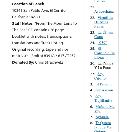
Pasión
Location of Label:
21.
10341 San Pablo Ave. El Cerrito,
Ayacuchana
California 94530
Vicuñitas
22.
De Altas
Staff Notes:
“From The Mountains To
Punas
The Sea”. CD contains 28 page
La Última
23.
booklet with notes, transcriptions,
Copa
“039”
translations and Track Listing.
24.
El
25.
Original recording, tape and / or
Consuelo De
matrix #’s: (Smith) 8391A / 817 / T252.
Llorar
Donated By:
Chris Strachwitz
La Pampa
26.
Y La Puna
Soy
27.
Criollo
El Penado
3.
Separación
4.
Soy
5.
Trujillanita
Mañana Me
6.
Voy
Ayhuala
7.
Te Quiero
8.
Porque Me
Quieres