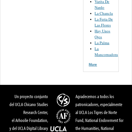
Varita De
Nardo
La Chancla
La Feria De
Las Flores
Hay Unos
Ojos
La Palma
La
Mancornadora
More
Un proyecto conjunto
Agradecemos a todos los
del UCLA Chicano Studies
patronicadores, especialmente
Research Center,
al UCLA Los Tigres de Norte
el Arhoolie Foundation,
Fund, National Endowment for
y del UCLA Digital Library
the Humanities, National