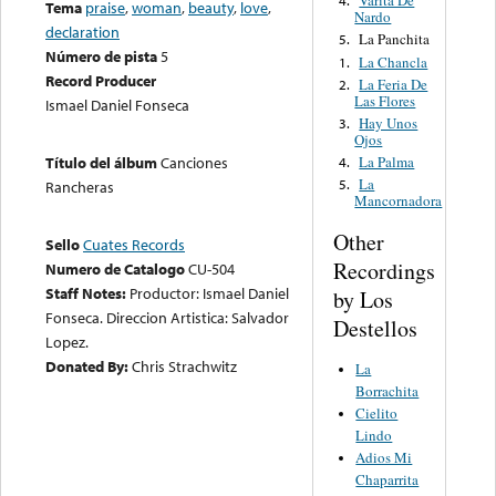
Varita De
4.
Tema
praise
,
woman
,
beauty
,
love
,
Nardo
declaration
La Panchita
5.
Número de pista
5
La Chancla
1.
Record Producer
La Feria De
2.
Las Flores
Ismael Daniel Fonseca
Hay Unos
3.
Ojos
La Palma
Título del álbum
Canciones
4.
La
5.
Rancheras
Mancornadora
Other
Sello
Cuates Records
Recordings
Numero de Catalogo
CU-504
Staff Notes:
Productor: Ismael Daniel
by Los
Fonseca. Direccion Artistica: Salvador
Destellos
Lopez.
Donated By:
Chris Strachwitz
La
Borrachita
Cielito
Lindo
Adios Mi
Chaparrita