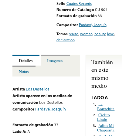
Sello
Cuates Records
Numero de Catalogo
CU-504
Formato de grabación
33
Compositor
Pardavé, Joaquín
Temas
praise
,
woman
,
beauty
,
love
,
declaration
También
Detalles
Imagenes
en este
Notas
mismo
medio
Artista
Los Destellos
Artista aparece en los medios de
LADO A
comunicación
Los Destellos
La
1.
Borrachita
Compositor
Pardavé, Joaquín
Cielito
2.
Lindo
Formato de grabación
33
Adios Mi
3.
Chaparrita
Lado A:
A