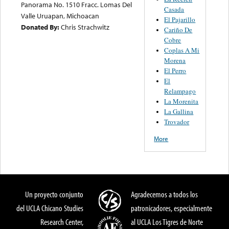
Panorama No. 1510 Fracc. Lomas Del
Casada
Valle Uruapan, Michoacan
El Pajarillo
Donated By:
Chris Strachwitz
Cariño De
Cobre
Coplas A Mi
Morena
El Perro
El
Relampago
La Morenita
La Gallina
Trovador
More
Un proyecto conjunto
Agradecemos a todos los
del UCLA Chicano Studies
patronicadores, especialmente
Research Center,
al UCLA Los Tigres de Norte