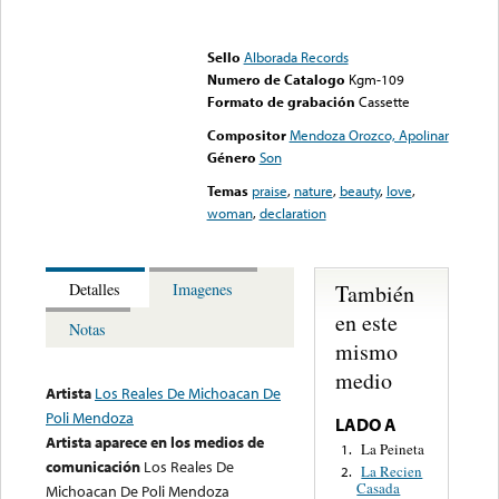
Error loading media: File
could not be played
Sello
Alborada Records
Numero de Catalogo
Kgm-109
Formato de grabación
Cassette
Compositor
Mendoza Orozco, Apolinar
Género
Son
Temas
praise
,
nature
,
beauty
,
love
,
woman
,
declaration
También
Detalles
Imagenes
en este
Notas
mismo
medio
Artista
Los Reales De Michoacan De
Poli Mendoza
LADO A
Artista aparece en los medios de
La Peineta
1.
comunicación
Los Reales De
La Recien
2.
Casada
Michoacan De Poli Mendoza