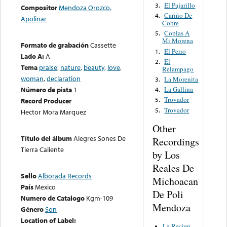
El Pajarillo
3.
Compositor
Mendoza Orozco,
Cariño De
4.
Apolinar
Cobre
Coplas A
5.
Mi Morena
Formato de grabación
Cassette
El Perro
1.
Lado A:
A
El
2.
Tema
praise
,
nature
,
beauty
,
love
,
Relampago
woman
,
declaration
La Morenita
3.
La Gallina
Número de pista
1
4.
Trovador
5.
Record Producer
Trovador
5.
Hector Mora Marquez
Other
Título del álbum
Alegres Sones De
Recordings
Tierra Caliente
by Los
Reales De
Sello
Alborada Records
Michoacan
País
Mexico
De Poli
Numero de Catalogo
Kgm-109
Mendoza
Género
Son
Location of Label:
La Recien