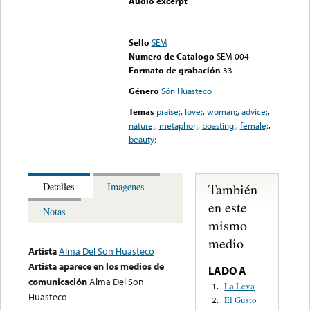
Audio excerpt
Error loading media: File
could not be played
Sello
SEM
Numero de Catalogo
SEM-004
Formato de grabación
33
Género
Són Huasteco
Temas
praise;
,
love;
,
woman;
,
advice;
,
nature;
,
metaphor;
,
boasting;
,
female;
,
beauty;
También
Detalles
Imagenes
en este
Notas
mismo
medio
Artista
Alma Del Son Huasteco
Artista aparece en los medios de
LADO A
comunicación
Alma Del Son
La Leva
1.
Huasteco
El Gusto
2.