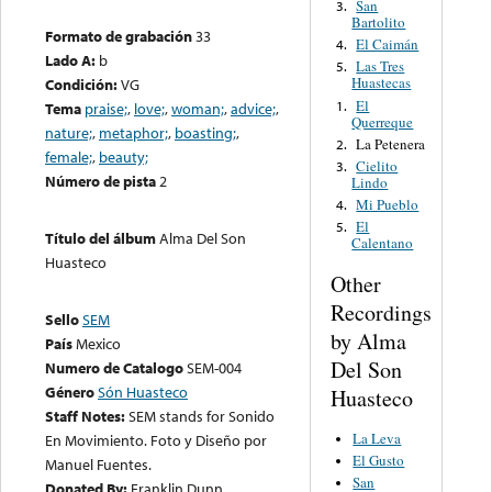
San
3.
Bartolito
Formato de grabación
33
El Caimán
4.
Lado A:
b
Las Tres
5.
Huastecas
Condición:
VG
El
1.
Tema
praise;
,
love;
,
woman;
,
advice;
,
Querreque
nature;
,
metaphor;
,
boasting;
,
La Petenera
2.
female;
,
beauty;
Cielito
3.
Número de pista
2
Lindo
Mi Pueblo
4.
El
5.
Título del álbum
Alma Del Son
Calentano
Huasteco
Other
Recordings
Sello
SEM
by Alma
País
Mexico
Del Son
Numero de Catalogo
SEM-004
Género
Són Huasteco
Huasteco
Staff Notes:
SEM stands for Sonido
La Leva
En Movimiento. Foto y Diseño por
El Gusto
Manuel Fuentes.
San
Donated By:
Franklin Dunn