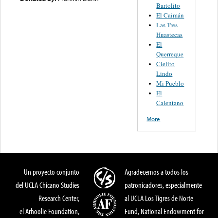
Bartolito
El Caimán
Las Tres
Huastecas
El
Querreque
Cielito
Lindo
Mi Pueblo
El
Calentano
More
Un proyecto conjunto
Agradecemos a todos los
del UCLA Chicano Studies
patronicadores, especialmente
Research Center,
al UCLA Los Tigres de Norte
el Arhoolie Foundation,
Fund, National Endowment for