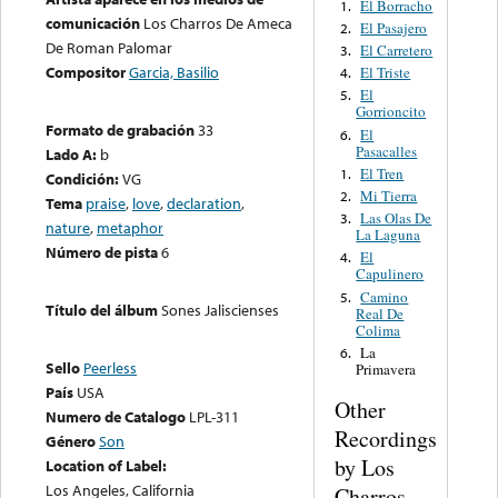
El Borracho
1.
comunicación
Los Charros De Ameca
El Pasajero
2.
De Roman Palomar
El Carretero
3.
Compositor
Garcia, Basilio
El Triste
4.
El
5.
Gorrioncito
Formato de grabación
33
El
6.
Pasacalles
Lado A:
b
El Tren
1.
Condición:
VG
Mi Tierra
2.
Tema
praise
,
love
,
declaration
,
Las Olas De
3.
nature
,
metaphor
La Laguna
Número de pista
6
El
4.
Capulinero
Camino
5.
Título del álbum
Sones Jaliscienses
Real De
Colima
La
6.
Sello
Peerless
Primavera
País
USA
Other
Numero de Catalogo
LPL-311
Recordings
Género
Son
by Los
Location of Label:
Los Angeles, California
Charros