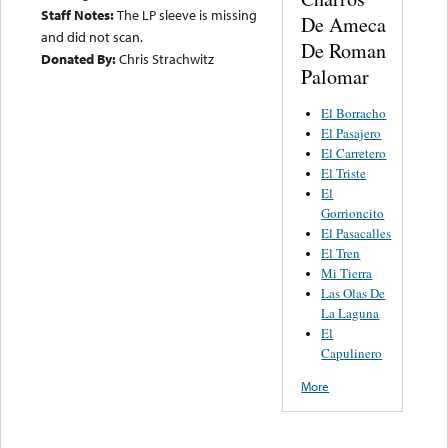
Staff Notes:
The LP sleeve is missing
De Ameca
and did not scan.
De Roman
Donated By:
Chris Strachwitz
Palomar
El Borracho
El Pasajero
El Carretero
El Triste
El
Gorrioncito
El Pasacalles
El Tren
Mi Tierra
Las Olas De
La Laguna
El
Capulinero
More