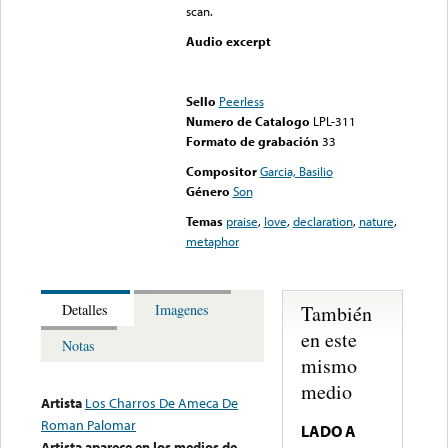
scan.
Audio excerpt
Error loading media: File
could not be played
Sello
Peerless
Numero de Catalogo
LPL-311
Formato de grabación
33
Compositor
Garcia, Basilio
Género
Son
Temas
praise
,
love
,
declaration
,
nature
,
metaphor
También
Detalles
Imagenes
en este
Notas
mismo
medio
Artista
Los Charros De Ameca De
Roman Palomar
LADO A
Artista aparece en los medios de