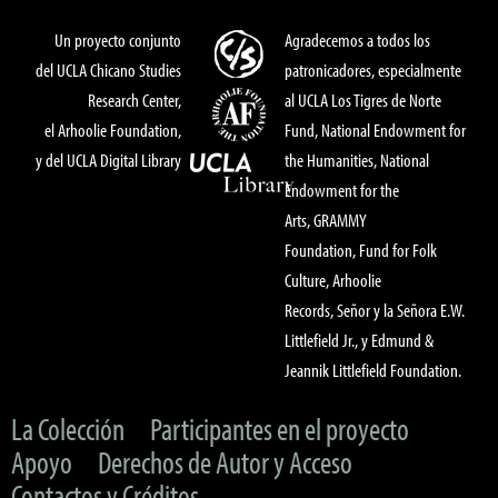
Un proyecto conjunto
Agradecemos a todos los
del UCLA Chicano Studies
patronicadores, especialmente
Research Center,
al UCLA Los Tigres de Norte
el Arhoolie Foundation,
Fund, National Endowment for
y del UCLA Digital Library
the Humanities, National
Endowment for the
Arts, GRAMMY
Foundation, Fund for Folk
Culture, Arhoolie
Records, Señor y la Señora E.W.
Littlefield Jr., y Edmund &
Jeannik Littlefield Foundation.
La Colección
Participantes en el proyecto
Apoyo
Derechos de Autor y Acceso
Contactos y Créditos