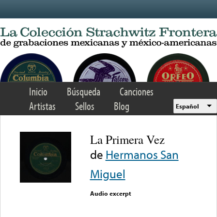
Skip to main content
Inicio
Búsqueda
Canciones
Artistas
Sellos
Blog
Español
La Primera Vez
de
Hermanos San
Miguel
Audio excerpt
Error loading media: File
could not be played