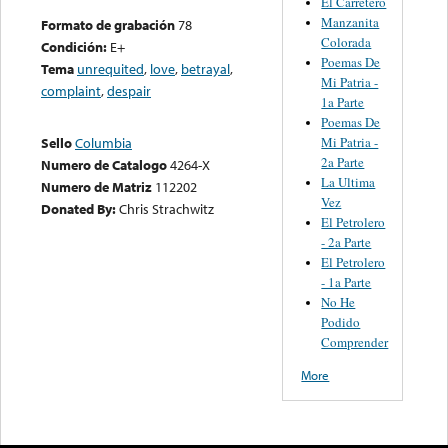
El Carretero
Manzanita
Formato de grabación
78
Colorada
Condición:
E+
Poemas De
Tema
unrequited
,
love
,
betrayal
,
Mi Patria -
complaint
,
despair
1a Parte
Poemas De
Mi Patria -
Sello
Columbia
2a Parte
Numero de Catalogo
4264-X
La Ultima
Numero de Matriz
112202
Vez
Donated By:
Chris Strachwitz
El Petrolero
- 2a Parte
El Petrolero
- 1a Parte
No He
Podido
Comprender
More