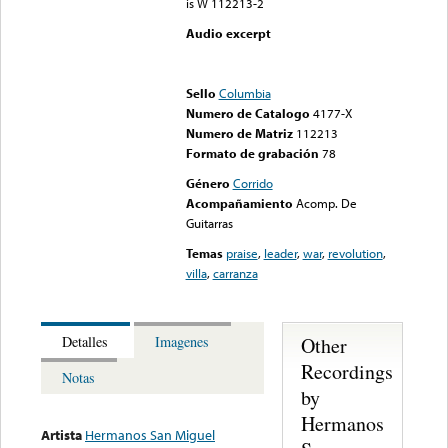
is W 112213-2
Audio excerpt
Error loading media: File
could not be played
Sello
Columbia
Numero de Catalogo
4177-X
Numero de Matriz
112213
Formato de grabación
78
Género
Corrido
Acompañamiento
Acomp. De
Guitarras
Temas
praise
,
leader
,
war
,
revolution
,
villa
,
carranza
Other
Detalles
Imagenes
Recordings
Notas
by
Hermanos
Artista
Hermanos San Miguel