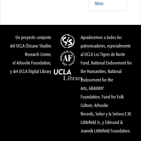
More
Un proyecto conjunto
Agradecemos a todos los
del UCLA Chicano Studies
patronicadores, especialmente
Research Center,
al UCLA Los Tigres de Norte
el Arhoolie Foundation,
Fund, National Endowment for
y del UCLA Digital Library
the Humanities, National
Endowment for the
Arts, GRAMMY
Foundation, Fund for Folk
Culture, Arhoolie
Records, Señor y la Señora E.W.
Littlefield Jr., y Edmund &
Jeannik Littlefield Foundation.