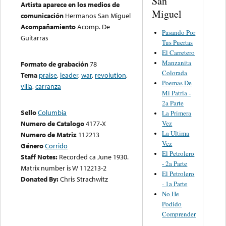
San
Artista aparece en los medios de
Miguel
comunicación
Hermanos San Miguel
Acompañamiento
Acomp. De
Pasando Por
Guitarras
Tus Puertas
El Carretero
Manzanita
Formato de grabación
78
Colorada
Tema
praise
,
leader
,
war
,
revolution
,
Poemas De
villa
,
carranza
Mi Patria -
2a Parte
Sello
Columbia
La Primera
Vez
Numero de Catalogo
4177-X
La Ultima
Numero de Matriz
112213
Vez
Género
Corrido
El Petrolero
Staff Notes:
Recorded ca June 1930.
- 2a Parte
Matrix number is W 112213-2
El Petrolero
Donated By:
Chris Strachwitz
- 1a Parte
No He
Podido
Comprender