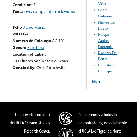
Vista
Condición:
E+
Pobre
Tema
love
,
complaint
,
cruel
,
woman
Bohemio
Nieves De
Sello
Acme Music
Enero
País
USA
Porque
Andas
Numero de Catalogo
AC-101+
Diciendo
Género
Ranchera
Rosario De
Location of Label:
Penas
509 Linares San Antonio, Texas
La Lola Y
Donated By:
Chris Strachwitz
La Lupe
More
Un proyecto conjunto
Agradecemos a todos los
del UCLA Chicano Studies
patronicadores, especialmente
Research Center,
al UCLA Los Tigres de Norte