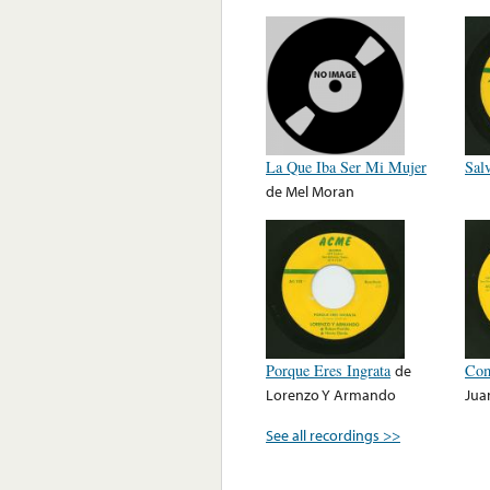
La Que Iba Ser Mi Mujer
Sal
de
Mel Moran
Porque Eres Ingrata
de
Com
Lorenzo Y Armando
Jua
See all recordings >>