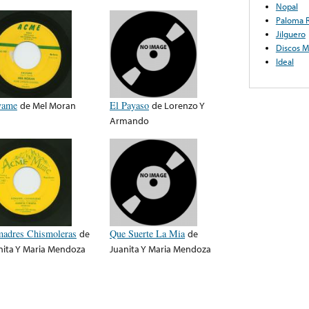
Nopal
Paloma 
Jilguero
Discos 
Ideal
vame
de
Mel Moran
El Payaso
de
Lorenzo Y
Armando
adres Chismoleras
de
Que Suerte La Mia
de
nita Y Maria Mendoza
Juanita Y Maria Mendoza