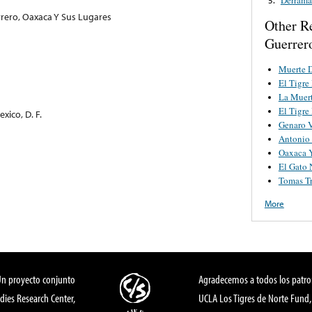
rero, Oaxaca Y Sus Lugares
Other R
Guerrer
Muerte 
El Tigre
La Muer
El Tigre
xico, D. F.
Genaro 
Antonio
Oaxaca Y
El Gato 
Tomas Tr
More
Un proyecto conjunto
Agradecemos a todos los patro
dies Research Center,
UCLA Los Tigres de Norte Fund