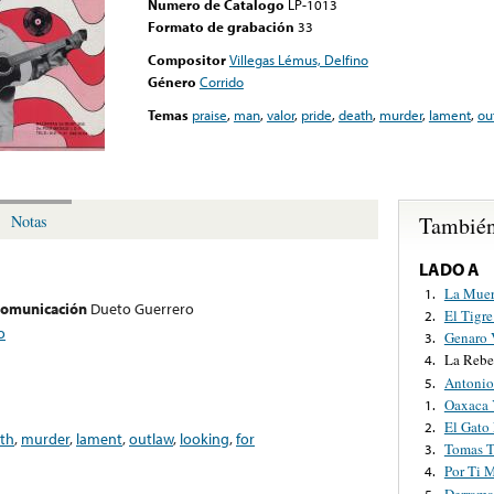
Numero de Catalogo
LP-1013
Formato de grabación
33
Compositor
Villegas Lémus, Delfino
Género
Corrido
Temas
praise
,
man
,
valor
,
pride
,
death
,
murder
,
lament
,
ou
También
Notas
LADO A
La Muer
1.
 comunicación
Dueto Guerrero
El Tigr
2.
o
Genaro 
3.
La Rebe
4.
Antoni
5.
Oaxaca 
1.
El Gato
2.
th
,
murder
,
lament
,
outlaw
,
looking
,
for
Tomas Tr
3.
Por Ti 
4.
Derrama
5.