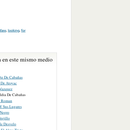
tlaw
,
looking
,
for
 en este mismo medio
te De Cabañas
e De Atoyac
Vazquez
ldia De Cabañas
o Roman
Y Sus Lugares
 Negro
ujillo
Me Desvelo
 El Alma Triste