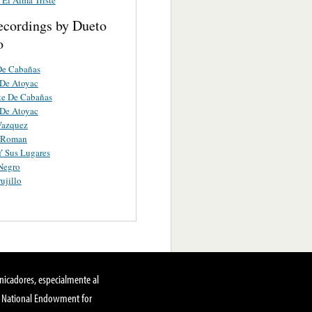
ecordings by Dueto
o
De Cabañas
 De Atoyac
te De Cabañas
 De Atoyac
Vazquez
 Roman
 Sus Lugares
Negro
ujillo
nicadores, especialmente al
, National Endowment for