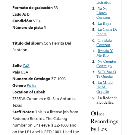
Extraños
Formato de grabación
33
Ya No
3.
Llores
Lado A:
b
Corazon
Condición:
VG+
La Raya
4.
Número de pista
5
La Cama De
5.
Piedra
Olvidala
6.
Título del álbum
Con Tierrita Del
Corazon
Panteon
Brindo Y
1.
Me Rio
No Cuentes
2.
Sello
ZaZ
Conmigo
Si Te Vas O
País
USA
3.
Te Quedas
Numero de Catalogo
ZZ-1003
La Mitad
4.
Género
Polka
De Mi
Orgullo
Location of Label:
La Redonda
5.
7535 W. Commerce St. San Antonio,
Sicodelica
Texas
Staff Notes:
This is a license job from
Other
Redondo Records. The Catalog
Recordings
number on LP sleeve is ZZ-1003 and
by Los
on the LP Label is RED-1001. Used the