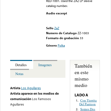
RED-1001. Used the ZAZ LP sleeve
catalog number.
Audio excerpt
Error loading media: File
could not be played
Sello
ZaZ
Numero de Catalogo
ZZ-1003
Formato de grabación
33
Género
Polka
También
Detalles
Imagenes
en este
Notas
mismo
medio
Artista
Los Aguilares
Artista aparece en los medios de
LADO A
comunicación
Los Famosos
Con Tierrita
1.
Del Panteon
Aguilares
Somos Dos
2.