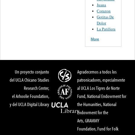
Juana
Corazon
Gotitas De
Dolor
La Patillera
More
Un proyecto conjunto
Agradecemos a todos los
del UCLA Chicano Studies
patronicadores, especialmente
Research Center,
al UCLA Los Tigres de Norte
el Arhoolie Foundation,
Fund, National Endowment for
y del UCLA Digital Library
the Humanities, National
Endowment for the
Arts, GRAMMY
Foundation, Fund for Folk