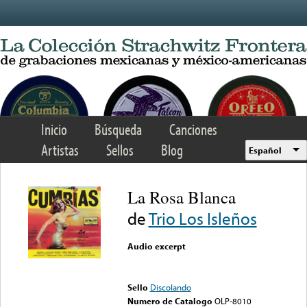
Skip to main content
Inicio
Búsqueda
Canciones
Artistas
Sellos
Blog
Español
La Rosa Blanca
de
Trio Los Isleños
Audio excerpt
Error loading media: File
could not be played
Sello
Discolando
Numero de Catalogo
OLP-8010