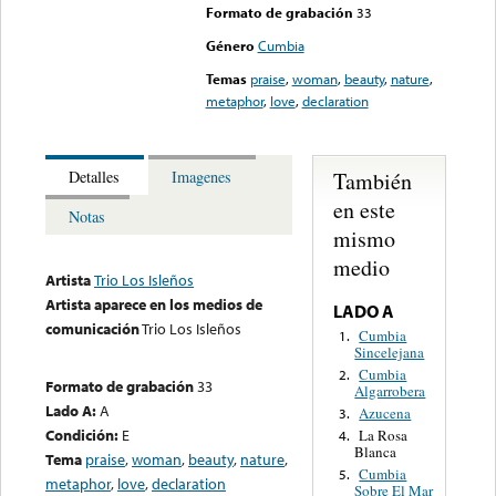
Formato de grabación
33
Género
Cumbia
Temas
praise
,
woman
,
beauty
,
nature
,
metaphor
,
love
,
declaration
También
Detalles
Imagenes
en este
Notas
mismo
medio
Artista
Trio Los Isleños
Artista aparece en los medios de
LADO A
comunicación
Trio Los Isleños
Cumbia
1.
Sincelejana
Cumbia
2.
Formato de grabación
33
Algarrobera
Lado A:
A
Azucena
3.
Condición:
E
La Rosa
4.
Blanca
Tema
praise
,
woman
,
beauty
,
nature
,
Cumbia
5.
metaphor
,
love
,
declaration
Sobre El Mar