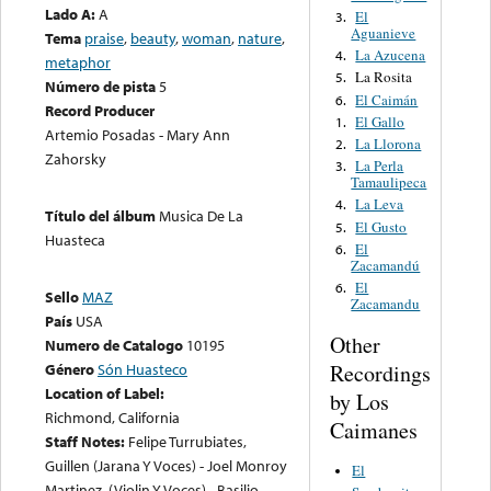
Lado A:
A
El
3.
Aguanieve
Tema
praise
,
beauty
,
woman
,
nature
,
La Azucena
4.
metaphor
La Rosita
5.
Número de pista
5
El Caimán
6.
Record Producer
El Gallo
1.
Artemio Posadas - Mary Ann
La Llorona
2.
Zahorsky
La Perla
3.
Tamaulipeca
La Leva
4.
Título del álbum
Musica De La
El Gusto
5.
Huasteca
El
6.
Zacamandú
El
6.
Sello
MAZ
Zacamandu
País
USA
Other
Numero de Catalogo
10195
Recordings
Género
Són Huasteco
Location of Label:
by Los
Richmond, California
Caimanes
Staff Notes:
Felipe Turrubiates,
Guillen (Jarana Y Voces) - Joel Monroy
El
Martinez, (Violin Y Voces) - Basilio