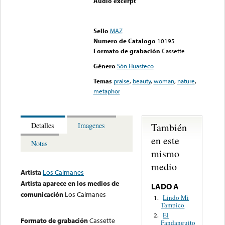
Audio excerpt
Error loading media: File
could not be played
Sello
MAZ
Numero de Catalogo
10195
Formato de grabación
Cassette
Género
Són Huasteco
Temas
praise
,
beauty
,
woman
,
nature
,
metaphor
También
Detalles
Imagenes
en este
Notas
mismo
medio
Artista
Los Caimanes
Artista aparece en los medios de
LADO A
comunicación
Los Caimanes
Lindo Mi
1.
Tampico
El
2.
Formato de grabación
Cassette
Fandanguito