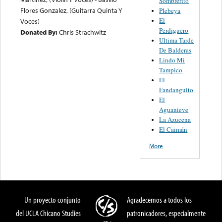
Sombrerito
Flores Gonzalez, (Guitarra Quinta Y
Plebeya
El
Voces)
Perdiguero
Donated By:
Chris Strachwitz
Ultima Tarde
De Balderas
Lindo Mi
Tampico
El
Fandanguito
El
Aguanieve
La Azucena
El Caimán
More
Un proyecto conjunto
Agradecemos a todos los
del UCLA Chicano Studies
patronicadores, especialmente