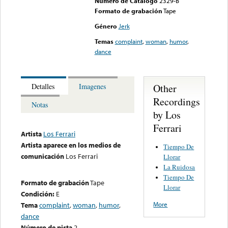
Numero de Catalogo
2329-B
Formato de grabación
Tape
Género
Jerk
Temas
complaint
,
woman
,
humor
,
dance
Other
Detalles
Imagenes
Recordings
Notas
by Los
Ferrari
Artista
Los Ferrari
Artista aparece en los medios de
Tiempo De
comunicación
Los Ferrari
Llorar
La Ruidosa
Tiempo De
Formato de grabación
Tape
Llorar
Condición:
E
More
Tema
complaint
,
woman
,
humor
,
dance
Número de pista
2