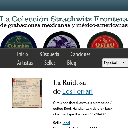
Skip to main content
Inicio
Búsqueda
Canciones
Artistas
Sellos
Blog
Español
La Ruidosa
de
Los Ferrari
Cut is not slated, as this is a prepared /
edited Reel. Handwritten date on back
of actual Tape Box reads “2-28--66”.
Sello
Ideal