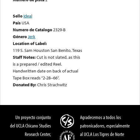
Sello
Ideal
País
USA
Numero de Catalogo
2329-B
Género
Jerk
Location of Label:
119 S. Sam Houston San Benito, Texas
Staff Notes:
Cut is not slated, as this
is a prepared / edited Reel.
Handwritten date on back of actual
Tape Box reads “2-28--66”.
Donated By:
Chris Strachwitz
Un proyecto conjunto
Agradecemos a todos los
del UCLA Chicano Studies
patronicadores, especialmente
Research Center,
al UCLA Los Tigres de Norte