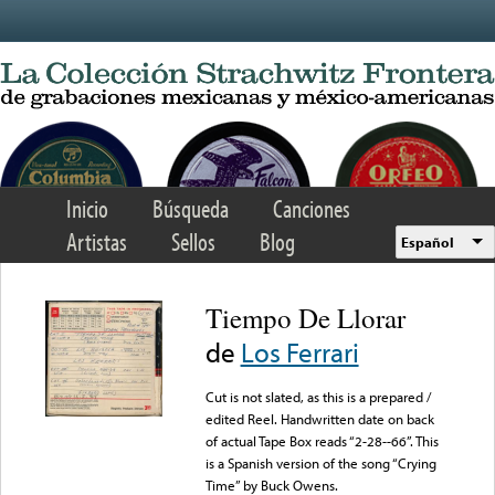
Skip to main content
Inicio
Búsqueda
Canciones
Artistas
Sellos
Blog
Español
Tiempo De Llorar
de
Los Ferrari
Cut is not slated, as this is a prepared /
edited Reel. Handwritten date on back
of actual Tape Box reads “2-28--66”. This
is a Spanish version of the song “Crying
Time” by Buck Owens.