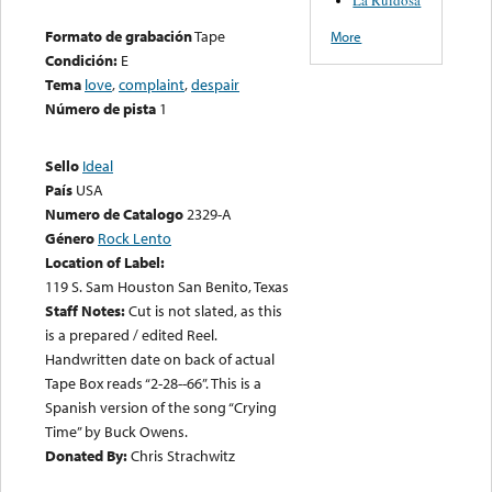
Formato de grabación
Tape
More
Condición:
E
Tema
love
,
complaint
,
despair
Número de pista
1
Sello
Ideal
País
USA
Numero de Catalogo
2329-A
Género
Rock Lento
Location of Label:
119 S. Sam Houston San Benito, Texas
Staff Notes:
Cut is not slated, as this
is a prepared / edited Reel.
Handwritten date on back of actual
Tape Box reads “2-28--66”. This is a
Spanish version of the song “Crying
Time” by Buck Owens.
Donated By:
Chris Strachwitz