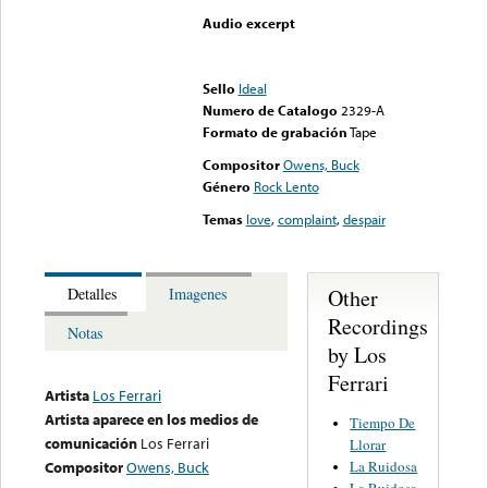
Audio excerpt
Error loading media: File
could not be played
Sello
Ideal
Numero de Catalogo
2329-A
Formato de grabación
Tape
Compositor
Owens, Buck
Género
Rock Lento
Temas
love
,
complaint
,
despair
Other
Detalles
Imagenes
Recordings
Notas
by Los
Ferrari
Artista
Los Ferrari
Artista aparece en los medios de
Tiempo De
comunicación
Los Ferrari
Llorar
La Ruidosa
Compositor
Owens, Buck
La Ruidosa