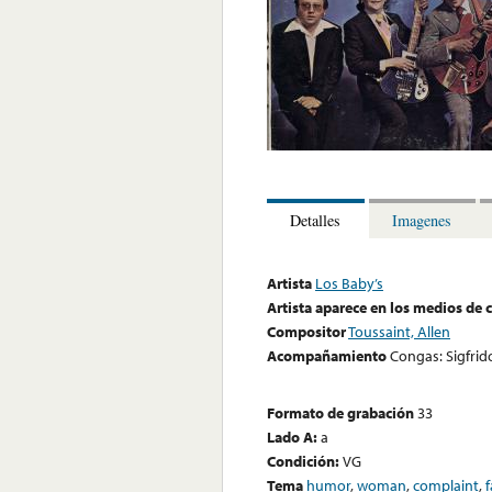
Detalles
Imagenes
Artista
Los Baby’s
Artista aparece en los medios de
Compositor
Toussaint, Allen
Acompañamiento
Congas: Sigfrid
Formato de grabación
33
Lado A:
a
Condición:
VG
Tema
humor
,
woman
,
complaint
,
f