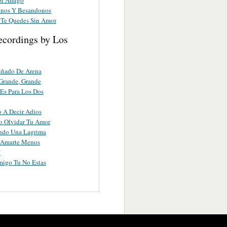
nos Y Besandonos
Te Quedes Sin Amor
ecordings by Los
uñado De Arena
Grande, Grande
Es Para Los Dos
 A Decir Adios
o Olvidar Tu Amor
ndo Una Lagrima
a Amarte Menos
?
migo Tu No Estas