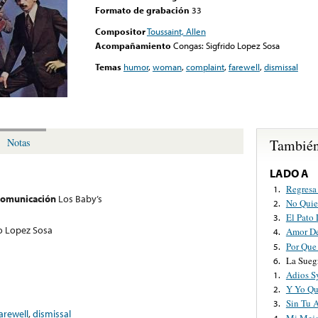
Formato de grabación
33
Compositor
Toussaint, Allen
Acompañamiento
Congas: Sigfrido Lopez Sosa
Temas
humor
,
woman
,
complaint
,
farewell
,
dismissal
También
Notas
LADO A
Regresa
1.
 comunicación
Los Baby’s
No Quie
2.
El Pato
3.
o Lopez Sosa
Amor D
4.
Por Que
5.
La Sueg
6.
Adios S
1.
Y Yo Qu
2.
Sin Tu 
3.
arewell
,
dismissal
Mi Mej
4.