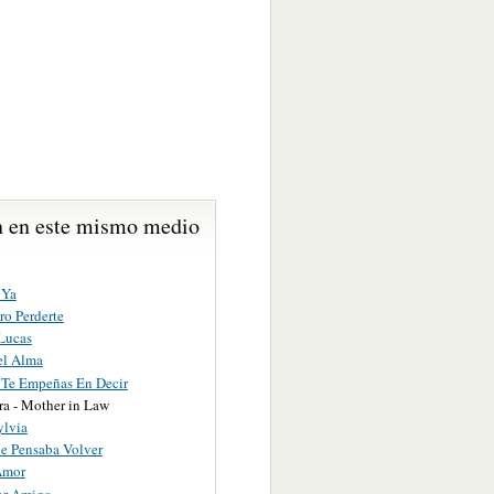
 en este mismo medio
 Ya
ro Perderte
 Lucas
el Alma
 Te Empeñas En Decir
ra - Mother in Law
ylvia
e Pensaba Volver
Amor
or Amigo