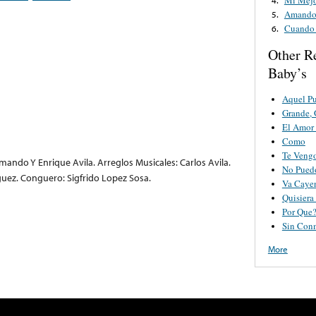
Amando
5.
Cuando 
6.
Other R
Baby’s
Aquel P
Grande, 
El Amor 
Como
Te Vengo
rmando Y Enrique Avila. Arreglos Musicales: Carlos Avila.
No Pued
guez. Conguero: Sigfrido Lopez Sosa.
Va Caye
Quisier
Por Que
Sin Con
More