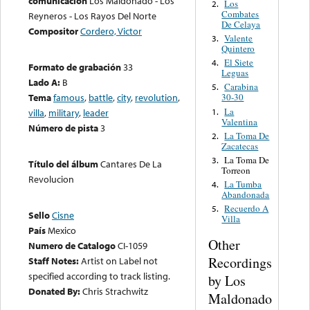
comunicación
Los Maldonado - Los
Los
2.
Combates
Reyneros - Los Rayos Del Norte
De Celaya
Compositor
Cordero, Victor
Valente
3.
Quintero
El Siete
4.
Formato de grabación
33
Leguas
Lado A:
B
Carabina
5.
Tema
famous
,
battle
,
city
,
revolution
,
30-30
La
1.
villa
,
military
,
leader
Valentina
Número de pista
3
La Toma De
2.
Zacatecas
La Toma De
3.
Título del álbum
Cantares De La
Torreon
Revolucion
La Tumba
4.
Abandonada
Recuerdo A
5.
Sello
Cisne
Villa
País
Mexico
Other
Numero de Catalogo
CI-1059
Recordings
Staff Notes:
Artist on Label not
specified according to track listing.
by Los
Donated By:
Chris Strachwitz
Maldonado