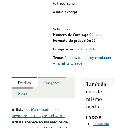
to track listing.
Audio excerpt
Error loading media: File
could not be played
Sello
Cisne
Numero de Catalogo
CI-1059
Formato de grabación
33
Compositor
Cordero, Victor
Temas
famous
,
battle
,
city
,
revolution
,
villa
,
military
,
leader
También
Detalles
Imagenes
en este
Notas
mismo
medio
Artista
Los Maldonado - Los
Reyneros - Los Rayos Del Norte
LADO A
Artista aparece en los medios de
La Adelita
1.