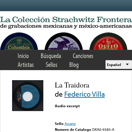
Skip to main content
Inicio
Búsqueda
Canciones
Artistas
Sellos
Blog
Español
La Traidora
de
Federico Villa
Audio excerpt
Error loading media: File
could not be played
Sello
Arcano
Numero de Catalogo
DKA0-9385-A