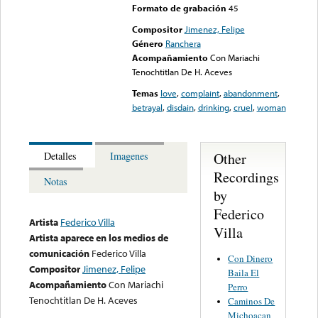
Formato de grabación
45
Compositor
Jimenez, Felipe
Género
Ranchera
Acompañamiento
Con Mariachi
Tenochtitlan De H. Aceves
Temas
love
,
complaint
,
abandonment
,
betrayal
,
disdain
,
drinking
,
cruel
,
woman
Other
Detalles
Imagenes
Recordings
Notas
by
Federico
Artista
Federico Villa
Villa
Artista aparece en los medios de
comunicación
Federico Villa
Con Dinero
Compositor
Jimenez, Felipe
Baila El
Acompañamiento
Con Mariachi
Perro
Tenochtitlan De H. Aceves
Caminos De
Michoacan