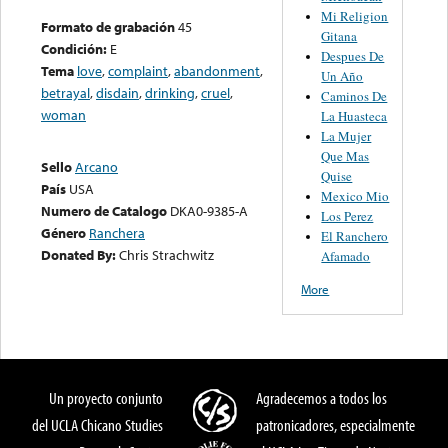
Mi Religion
Formato de grabación
45
Gitana
Condición:
E
Despues De
Tema
love
,
complaint
,
abandonment
,
Un Año
betrayal
,
disdain
,
drinking
,
cruel
,
Caminos De
woman
La Huasteca
La Mujer
Que Mas
Sello
Arcano
Quise
País
USA
Mexico Mio
Numero de Catalogo
DKA0-9385-A
Los Perez
Género
Ranchera
El Ranchero
Donated By:
Chris Strachwitz
Afamado
More
Un proyecto conjunto
Agradecemos a todos los
del UCLA Chicano Studies
patronicadores, especialmente